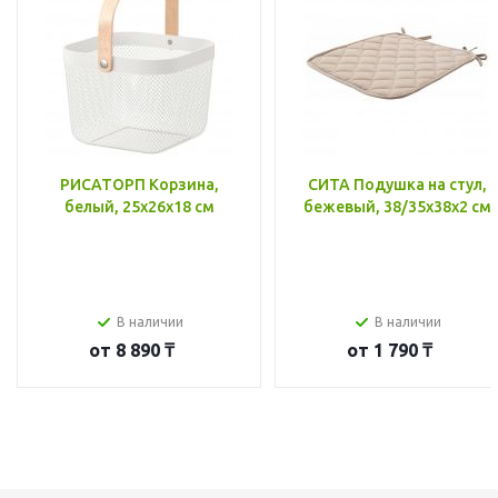
РИСАТОРП Корзина,
СИТА Подушка на стул,
белый, 25x26x18 см
бежевый, 38/35x38x2 см
В наличии
В наличии
от
8 890 ₸
от
1 790 ₸