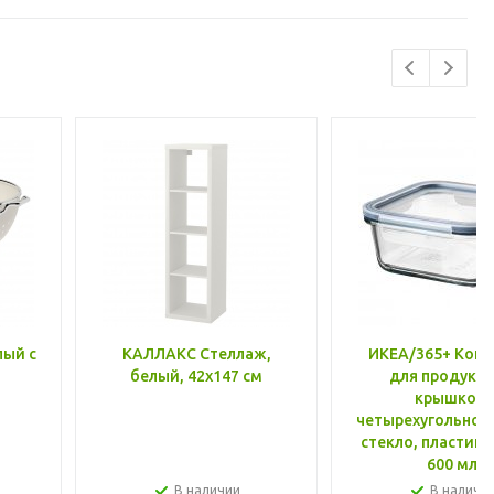
лый с
КАЛЛАКС Стеллаж,
ИКЕА/365+ Конт
белый, 42x147 см
для продукто
крышкой,
четырехугольной
стекло, пластик 
600 мл
В наличии
В наличи