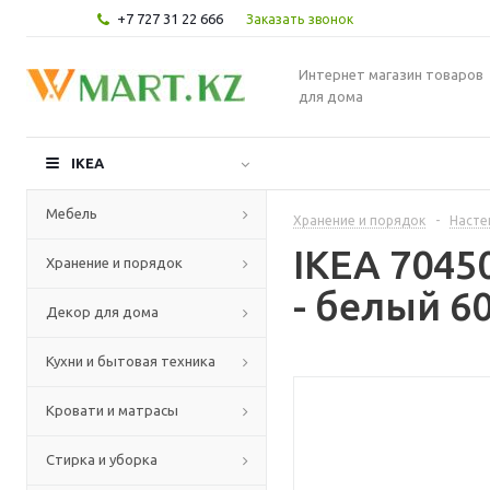
+7 727 31 22 666
Заказать звонок
Интернет магазин товаров
для дома
IKEA
Мебель
Хранение и порядок
-
Насте
IKEA 704
Хранение и порядок
- белый 6
Декор для дома
Кухни и бытовая техника
Кровати и матрасы
Стирка и уборка