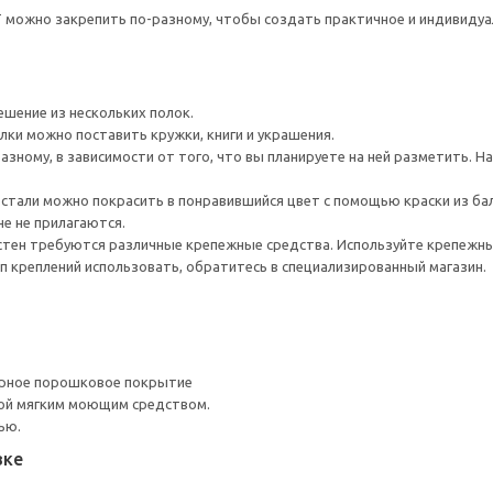
 можно закрепить по-разному, чтобы создать практичное и индивидуа
шение из нескольких полок.
лки можно поставить кружки, книги и украшения.
азному, в зависимости от того, что вы планируете на ней разметить. 
стали можно покрасить в понравившийся цвет с помощью краски из ба
не не прилагаются.
стен требуются различные крепежные средства. Используйте крепежны
ип креплений использовать, обратитесь в специализированный магазин.
ерное порошковое покрытие
ой мягким моющим средством.
ью.
вке