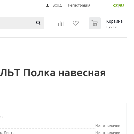
Вход
Регистрация
KZ
|
RU
0
Корзина
пуста
ЛЬТ Полка навесная
ии
а
Нет в наличии
к, Лента
Нет в наличии