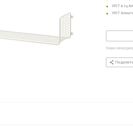
УЮТ в тц А
УЮТ Алмат
Наши менеджер
Поделит