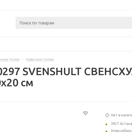
нные полки
-
Навесные полки
50297 SVENSHULT СВЕНСХУ
0x20 см
Нет в налич
УЮТ Астан
Новосибирс