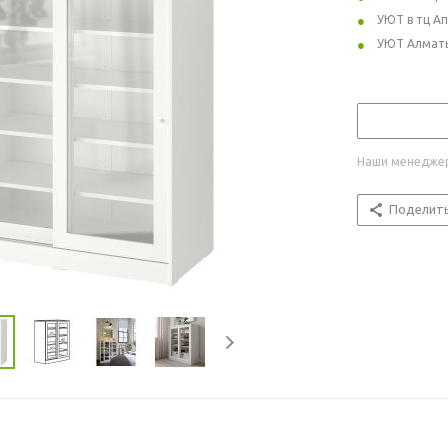
УЮТ в тц А
УЮТ Алмат
Наши менеджер
Поделит