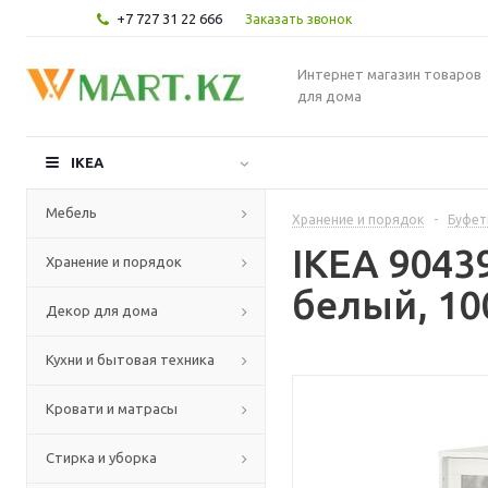
+7 727 31 22 666
Заказать звонок
Интернет магазин товаров
для дома
IKEA
Мебель
Хранение и порядок
-
Буфет
IKEA 904
Хранение и порядок
белый, 10
Декор для дома
Кухни и бытовая техника
Кровати и матрасы
Стирка и уборка