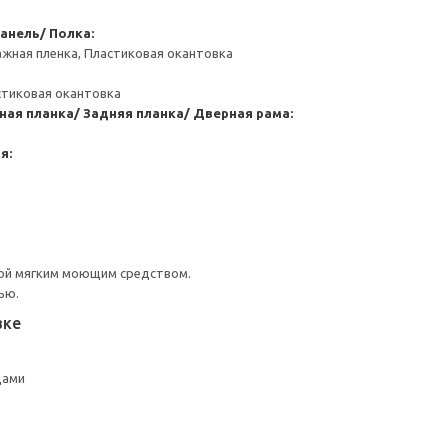
анель/ Полка:
ажная пленка, Пластиковая окантовка
стиковая окантовка
ная планка/ Задняя планка/ Дверная рама:
я:
ой мягким моющим средством.
ью.
вке
цами