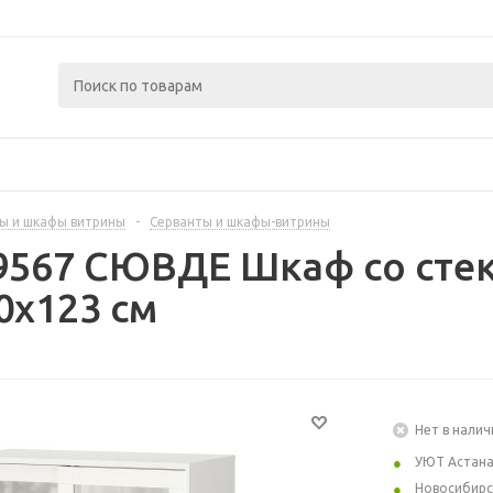
ы и шкафы витрины
-
Серванты и шкафы-витрины
39567 СЮВДЕ Шкаф со сте
0x123 см
Нет в налич
УЮТ Астан
Новосибирс