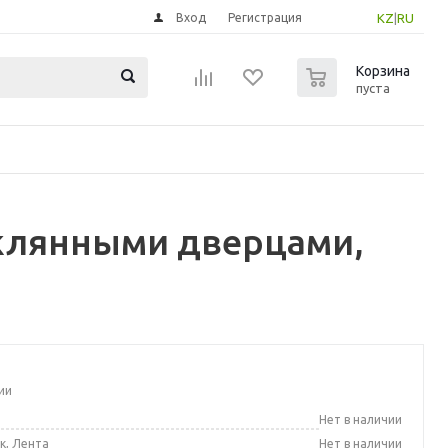
Вход
Регистрация
KZ
|
RU
0
Корзина
пуста
клянными дверцами,
ии
а
Нет в наличии
к, Лента
Нет в наличии