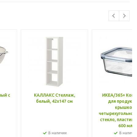
лый с
КАЛЛАКС Стеллаж,
ИКЕА/365+ Конт
белый, 42x147 см
для продукто
крышкой,
четырехугольной
стекло, пластик 
600 мл
В наличии
В наличи