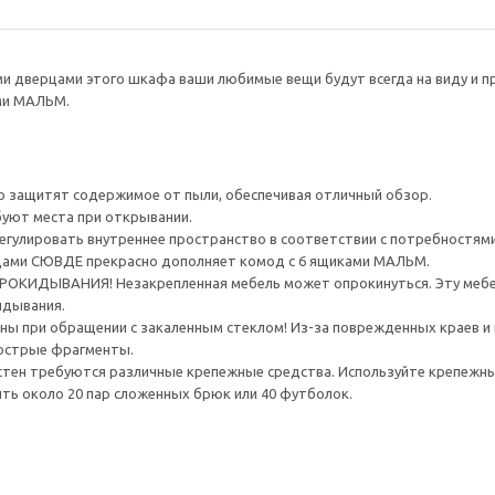
и дверцами этого шкафа ваши любимые вещи будут всегда на виду и 
ми МАЛЬМ.
 защитят содержимое от пыли, обеспечивая отличный обзор.
уют места при открывании.
гулировать внутреннее пространство в соответствии с потребностями
цами СЮВДЕ прекрасно дополняет комод с 6 ящиками МАЛЬМ.
ИДЫВАНИЯ! Незакрепленная мебель может опрокинуться. Эту мебель
идывания.
 при обращении с закаленным стеклом! Из-за поврежденных краев и ц
 острые фрагменты.
стен требуются различные крепежные средства. Используйте крепежны
ть около 20 пар сложенных брюк или 40 футболок.