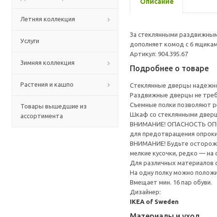
Описание
Летняя коллекция
За стеклянными раздвижным
Услуги
дополняет комод с 6 ящика
Артикул: 904.395.67
Зимняя коллекция
Подробнее о товаре
Растения и кашпо
Стеклянные дверцы надежно
Раздвижные дверцы не треб
Съемные полки позволяют ре
Товары вышедшие из
Шкаф со стеклянными двер
ассортимента
ВНИМАНИЕ! ОПАСНОСТЬ ОПРОК
для предотвращения опрок
ВНИМАНИЕ! Будьте осторожны
мелкие кусочки, редко — на
Для различных материалов 
На одну полку можно положи
Вмещает мин. 16 пар обуви.
Дизайнер:
IKEA of Sweden
Материалы и уход