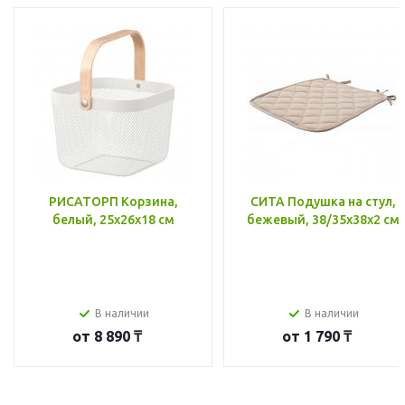
РИСАТОРП Корзина,
СИТА Подушка на стул,
белый, 25x26x18 см
бежевый, 38/35x38x2 см
В наличии
В наличии
от
8 890 ₸
от
1 790 ₸