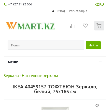
+7 727 31 22 666
KZ
|
RU
Вход
Регистрация
0
Найти
МЕНЮ
Зеркала
-
Настенные зеркала
IKEA 40459157 ТОФТБЮН Зеркало,
белый, 75x165 см