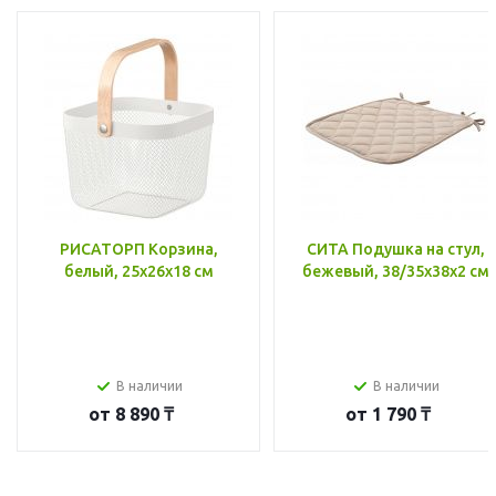
РИСАТОРП Корзина,
СИТА Подушка на стул,
белый, 25x26x18 см
бежевый, 38/35x38x2 см
В наличии
В наличии
от
8 890 ₸
от
1 790 ₸