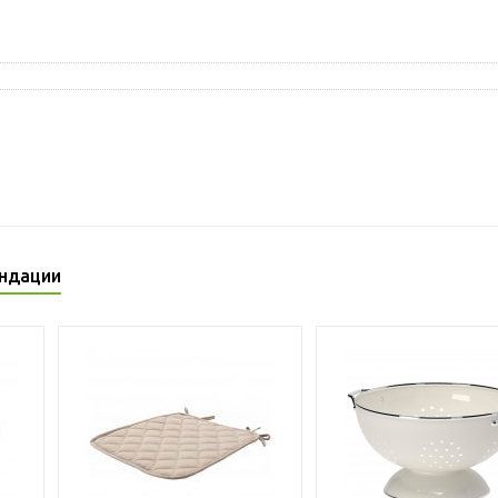
ндации