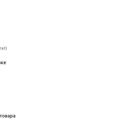
тат)
вке
товара