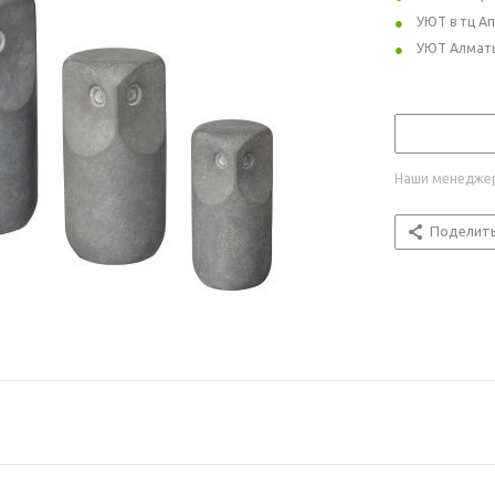
УЮТ в тц А
УЮТ Алмат
Наши менеджер
Поделит