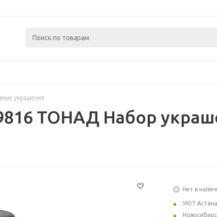
вные украшения
9816 ТОНАД Набор украше
Нет в налич
УЮТ Астан
Новосибирс