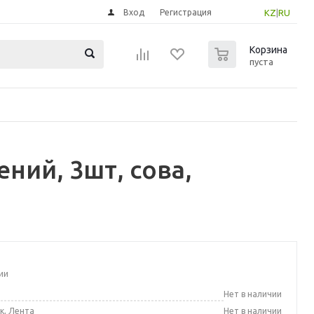
Вход
Регистрация
KZ
|
RU
0
Корзина
пуста
ний, 3шт, сова,
ии
а
Нет в наличии
к, Лента
Нет в наличии