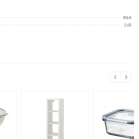
IKEA
2,05