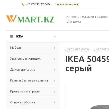
+7 727 31 22 666
Заказать звонок
Интернет магазин товаров
для дома
IKEA
Мебель
Декор для дома
-
Декорати
IKEA 5045
Хранение и порядок
серый
Декор для дома
Кухни и бытовая техника
Кровати и матрасы
Стирка и уборка