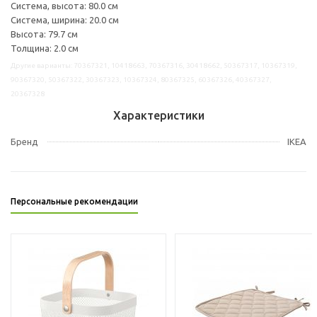
Система, высота: 80.0 см
Система, ширина: 20.0 см
Высота: 79.7 см
Толщина: 2.0 см
Другие варианты: 70367321, 10418663, 70367316, 30418662, 50367317, 10367319,
90367320, 50367322, 30367323, 10367324, 80367325, 60367326, 40367327,
20367328
Характеристики
Бренд
IKEA
Персональные рекомендации