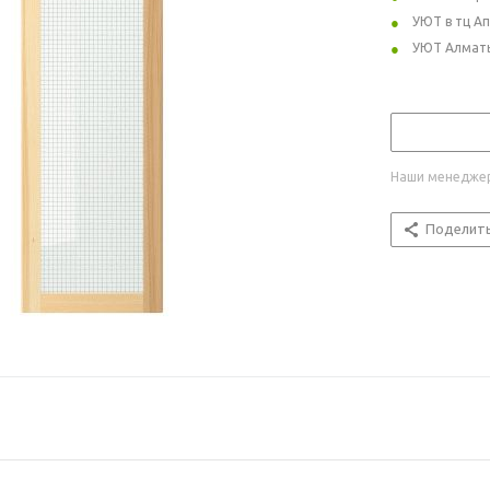
УЮТ в тц А
УЮТ Алмат
Наши менеджер
Поделит