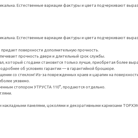
кальна. Естественные вариации фактуры и цвета подчеркивают выраз
кальна. Естественные вариации фактуры и цвета подчеркивают выраз
 придает поверхности дополнительную прочность.
спечивает прочность двери и длительный срок службы.
ал, который с годами становится только лучше, приобретая более выр
 Подробнее об условиях гарантии — в гарантийной брошюре.
ении со стеклом! Из-за поврежденных краев и царапин на поверхности
иболее уязвимо.
оенным стопором УТРУСТА 110°, продаются отдельно.
тлями.
 накладными панелями, цоколями и декоративными карнизами ТОРХЭ