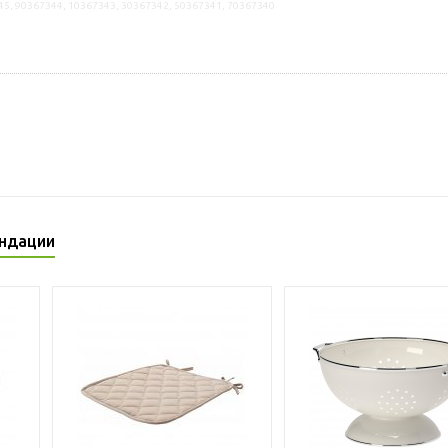
45, 90367344, 10367343, 30367342, 50367341, 70367340
ндации