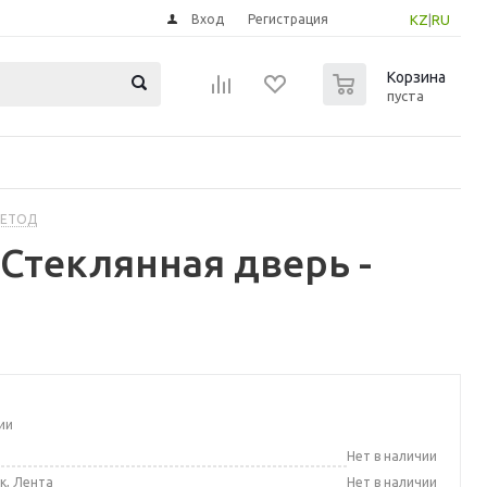
Вход
Регистрация
KZ
|
RU
0
Корзина
пуста
МЕТОД
теклянная дверь -
ии
а
Нет в наличии
к, Лента
Нет в наличии