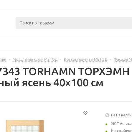
ухни
-
Модульные кухни МЕТОД
-
Все компоненты МЕТОД
-
Фасады 
67343 TORHAMN ТОРХЭМН С
ный ясень 40x100 см
Нет в налич
УЮТ Астан
Новосибирс