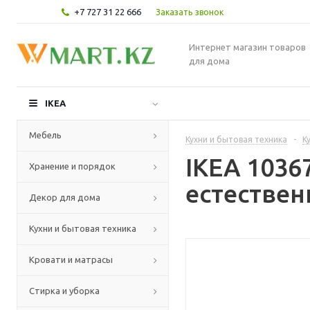
+7 727 31 22 666
Заказать звонок
Интернет магазин товаров
для дома
IKEA
Мебель
Кухни и бытовая техника
-
К
IKEA 103
Хранение и порядок
естествен
Декор для дома
Кухни и бытовая техника
Кровати и матрасы
Стирка и уборка