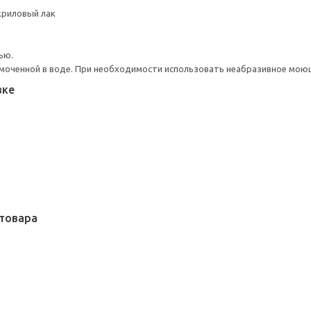
криловый лак
ью.
моченной в воде. При необходимости использовать неабразивное мою
вке
товара