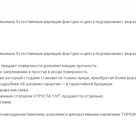
кальна. Естественные вариации фактуры и цвета подчеркивают выраз
кальна. Естественные вариации фактуры и цвета подчеркивают выраз
 придает поверхности дополнительную прочность.
к загрязнению и простая в уходе поверхность.
ал, который с годами становится только лучше, приобретая более выр
 Подробнее об условиях гарантии — в гарантийной брошюре.
рава или слева.
оенным стопором УТРУСТА 110°, продаются отдельно.
тлями.
 накладными панелями, цоколями и декоративными карнизами ТОРХЭ