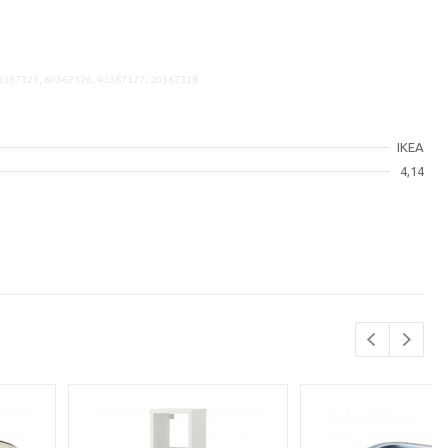
80367325, 60367326, 40367327, 20367328
IKEA
4,14