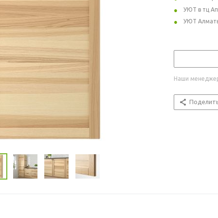
УЮТ в тц А
УЮТ Алмат
Наши менеджер
Поделит