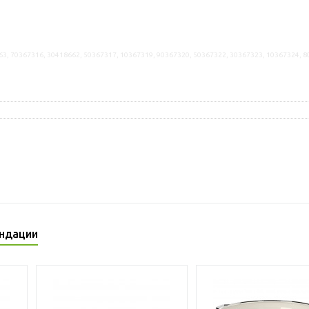
63, 70367316, 30418662, 50367317, 10367319, 90367320, 50367322, 30367323, 10367324, 
ндации