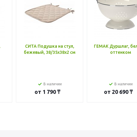
,
СИТА Подушка на стул,
ГЕМАК Дуршлаг, бе
бежевый, 38/35x38x2 см
оттенком
В наличии
В наличии
от
1 790 ₸
от
20 690 ₸