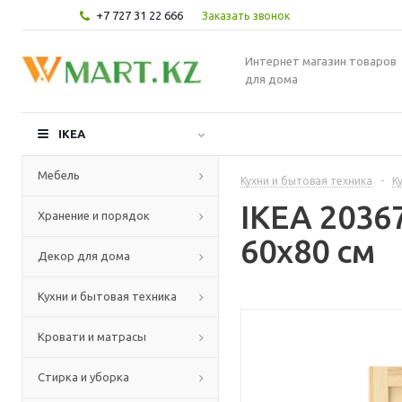
+7 727 31 22 666
Заказать звонок
Интернет магазин товаров
для дома
IKEA
Мебель
Кухни и бытовая техника
-
К
IKEA 2036
Хранение и порядок
60x80 см
Декор для дома
Кухни и бытовая техника
Кровати и матрасы
Стирка и уборка