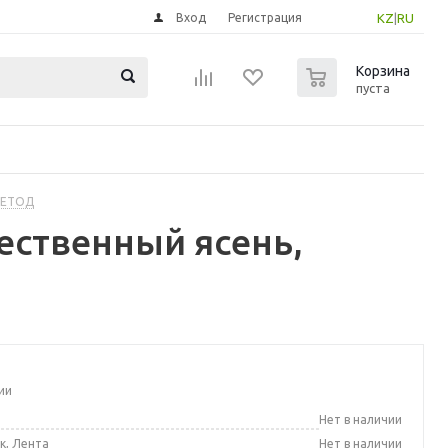
Вход
Регистрация
KZ
|
RU
0
Корзина
пуста
МЕТОД
ественный ясень,
ии
а
Нет в наличии
к, Лента
Нет в наличии