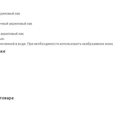
криловый лак
ачный акриловый лак
 акриловый лак
ью.
моченной в воде. При необходимости использовать неабразивное мою
вке
товара