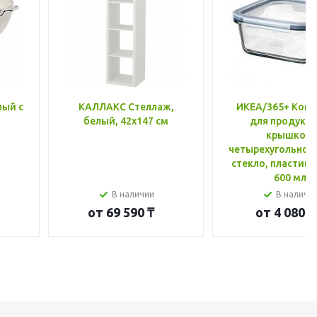
лый с
КАЛЛАКС Стеллаж,
ИКЕА/365+ Конт
белый, 42x147 см
для продукто
крышкой,
четырехугольной
стекло, пластик 
600 мл
В наличии
В наличи
от
69 590 ₸
от
4 080 ₸