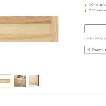
УЮТ в тц А
УЮТ Алмат
Наши менеджер
Поделит