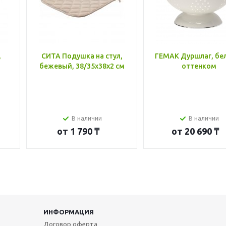
,
СИТА Подушка на стул,
ГЕМАК Дуршлаг, бе
бежевый, 38/35x38x2 см
оттенком
В наличии
В наличии
от
1 790 ₸
от
20 690 ₸
ИНФОРМАЦИЯ
Договор оферта