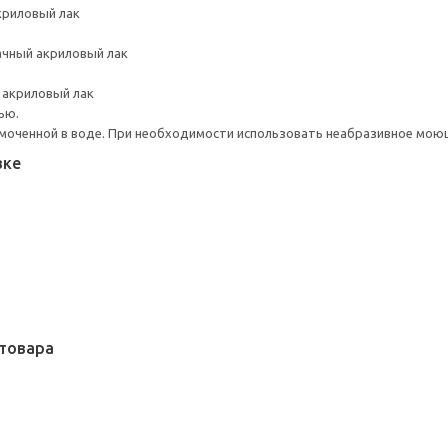
криловый лак
ачный акриловый лак
 акриловый лак
ью.
моченной в воде. При необходимости использовать неабразивное мою
вке
товара