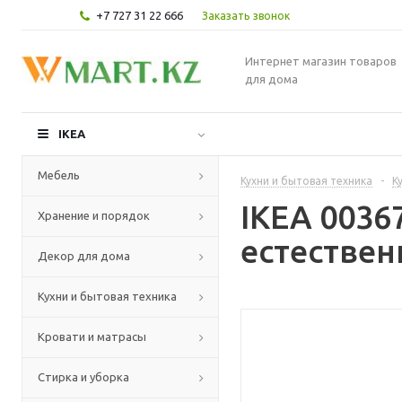
+7 727 31 22 666
Заказать звонок
Интернет магазин товаров
для дома
IKEA
Мебель
Кухни и бытовая техника
-
К
IKEA 0036
Хранение и порядок
естествен
Декор для дома
Кухни и бытовая техника
Кровати и матрасы
Стирка и уборка