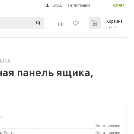
Вход
Регистрация
KZ
|
RU
0
Корзина
пуста
МЕТОД
ая панель ящика,
ии
а
Нет в наличии
к, Лента
Нет в наличии