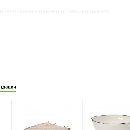
38, 30367337, 50367336, 00367334, 20367333, 40367332, 60367331, 80367330
ндации