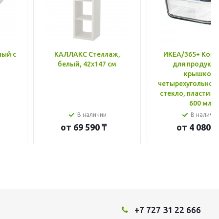
лый с
КАЛЛАКС Стеллаж,
ИКЕА/365+ Конт
белый, 42x147 см
для продукто
крышкой,
четырехугольной
стекло, пластик 
600 мл
В наличии
В наличи
от
69 590 ₸
от
4 080 ₸
+7 727 31 22 666