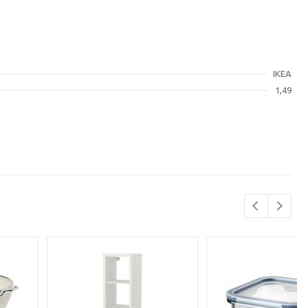
IKEA
1,49