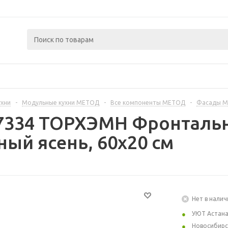
ухни
-
Модульные кухни МЕТОД
-
Все компоненты МЕТОД
-
Фасады 
7334 ТОРХЭМН Фронтальн
ный ясень, 60x20 см
Нет в налич
УЮТ Астан
Новосибирс