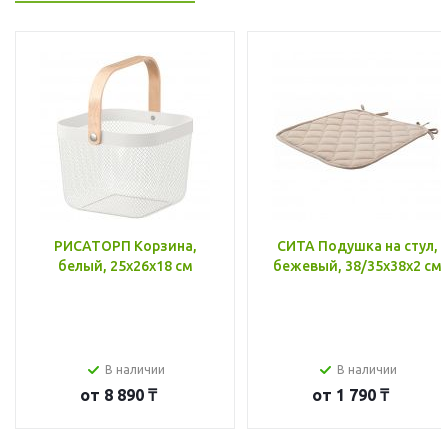
РИСАТОРП Корзина,
СИТА Подушка на стул,
белый, 25x26x18 см
бежевый, 38/35x38x2 см
В наличии
В наличии
от
8 890 ₸
от
1 790 ₸