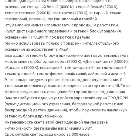
С помощью пульта вы можете выбирать один вариантов
освещения: холодный белый (4000 К), теплый белый (2700 К),
теплое свечение (2200 К), свет свечи (1780 К), янтарный, темно-
персиковый, розовый, светло-лиловый и голубой.
Эту лампочку нельзя использовать с проводным реостатом.
Пульт дистанционного управления и сетевой блок управления
освещением ТРОДФРИ продаются отдельно.
Можно использовать только с товарами интеллектуального
освещения из ассортимента ИКЕА.
Благодаря сетевому блоку и приложению цветовую температуру
можно менять: «Холодное небо» (6000 К), «Дневной свет» (5000 К),
«Рассвет» (3000 К), персиковый, темно-красный, светло-розовый,
темно-розовый, темно-фиолетовый, синий, лаймовый и желтый.
Этот товар предусматривает беспроводное регулирование. С
товарами интеллектуального освещения из ассортимента ИКЕА вы
можете регулировать освещение без проводного подключения.
Вам потребуется одно из устройств управления серии ТРОДФРИ
(пульт дистанционного управления, беспроводной реостат или
беспроводной датчик движения), чтобы подключить лампочку к
сетевому блоку и приложению.
Интенсивность света этой светодиодной лампы равна
интенсивности света лампы накаливания 50 Вт.
Срок службы светодиода около 25 000 часов.