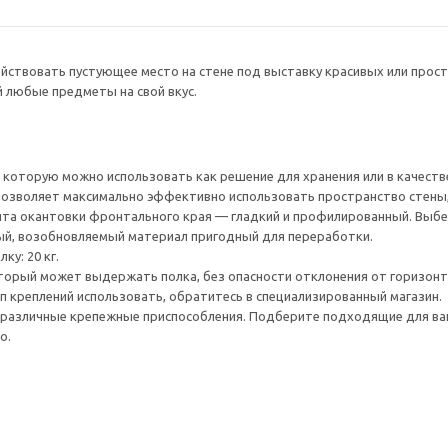
йствовать пустующее место на стене под выставку красивых или просто
й любые предметы на свой вкус.
, которую можно использовать как решение для хранения или в качес
озволяет максимально эффективно использовать пространство стены,
анта окантовки фронтального края — гладкий и профилированный. Выб
ый, возобновляемый материал пригодный для переработки.
ку: 20 кг.
который может выдержать полка, без опасности отклонения от горизон
ип креплений использовать, обратитесь в специализированный магазин.
различные крепежные приспособления. Подберите подходящие для ваших
о.