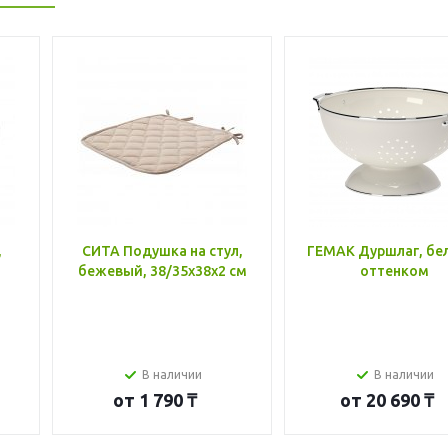
,
СИТА Подушка на стул,
ГЕМАК Дуршлаг, бе
бежевый, 38/35x38x2 см
оттенком
В наличии
В наличии
от
1 790 ₸
от
20 690 ₸