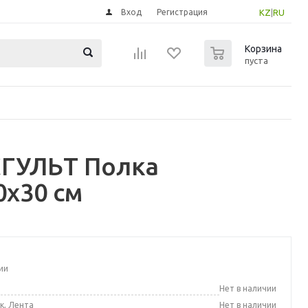
Вход
Регистрация
KZ
|
RU
0
Корзина
пуста
СГУЛЬТ Полка
0x30 см
ии
а
Нет в наличии
к, Лента
Нет в наличии