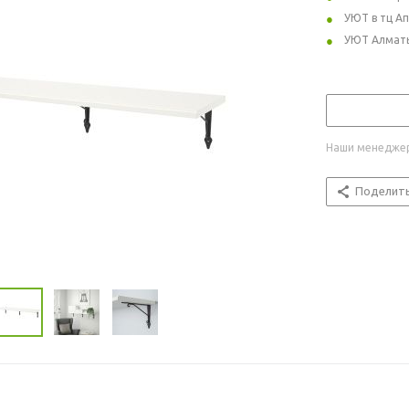
УЮТ в тц А
УЮТ Алмат
Наши менеджер
Поделит