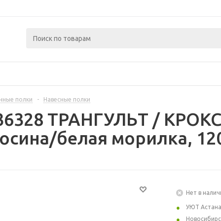
нные полки
-
Навесные полки
36328 ТРАНГУЛЬТ / КРОК
 осина/белая морилка, 12
Нет в налич
УЮТ Астан
Новосибирс