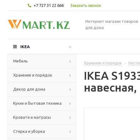
+7 727 31 22 666
Заказать звонок
Интернет магазин товаров
для дома
IKEA
Мебель
Хранение и порядок
-
Насте
IKEA S193
Хранение и порядок
навесная,
Декор для дома
Кухни и бытовая техника
Кровати и матрасы
Стирка и уборка