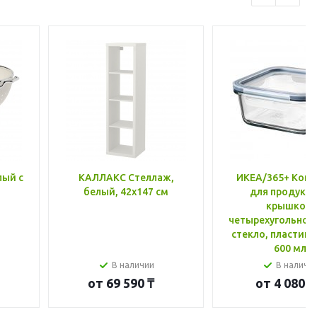
лый с
КАЛЛАКС Стеллаж,
ИКЕА/365+ Конт
белый, 42x147 см
для продукто
крышкой,
четырехугольной
стекло, пластик 
600 мл
В наличии
В наличи
от
69 590 ₸
от
4 080 ₸