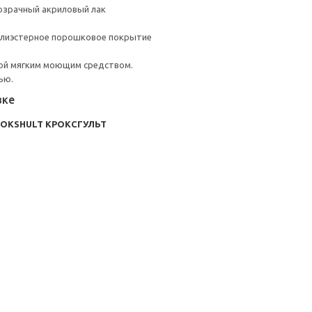
озрачный акриловый лак
полиэстерное порошковое покрытие
ой мягким моющим средством.
ью.
вке
ROKSHULT КРОКСГУЛЬТ