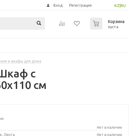
Вход
Регистрация
KZ
|
RU
0
Корзина
пуста
ения и шкафы для дома
Шкаф с
0x110 см
ии
а
Нет в наличии
к, Лента
Нет в наличии