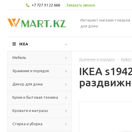
+7 727 31 22 666
Заказать звонок
Интернет магазин товаров
для дома
IKEA
Мебель
Хранение и порядок
-
Буфет
IKEA s19
Хранение и порядок
раздвижн
Декор для дома
Кухни и бытовая техника
Кровати и матрасы
Стирка и уборка