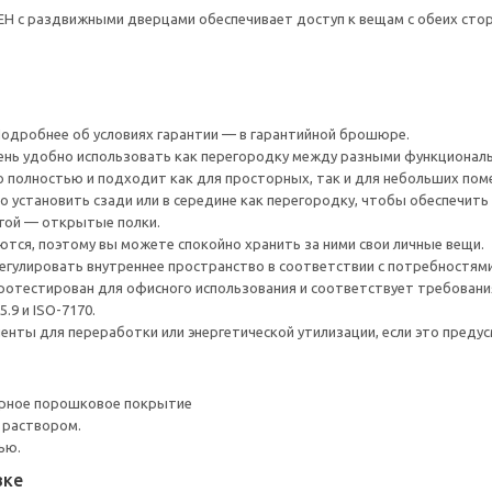
 с раздвижными дверцами обеспечивает доступ к вещам с обеих сторо
 Подробнее об условиях гарантии — в гарантийной брошюре.
нь удобно использовать как перегородку между разными функциональн
 полностью и подходит как для просторных, так и для небольших пом
установить сзади или в середине как перегородку, чтобы обеспечить 
угой — открытые полки.
ся, поэтому вы можете спокойно хранить за ними свои личные вещи.
гулировать внутреннее пространство в соответствии с потребностями
ротестирован для офисного использования и соответствует требовани
5.9 и ISO-7170.
нты для переработки или энергетической утилизации, если это предус
ерное порошковое покрытие
 раствором.
ью.
вке