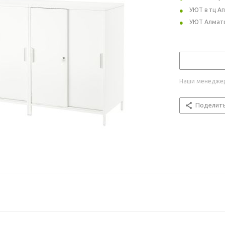
УЮТ в тц А
УЮТ Алмат
Наши менеджер
Поделит