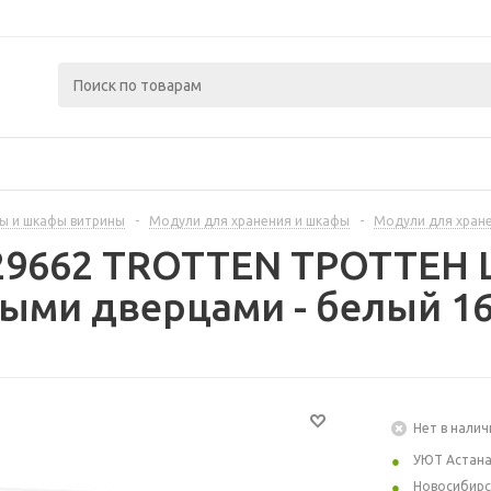
ы и шкафы витрины
-
Модули для хранения и шкафы
-
Модули для хран
429662 TROTTEN ТРОТТЕН 
ыми дверцами - белый 16
Нет в налич
УЮТ Астан
Новосибирс