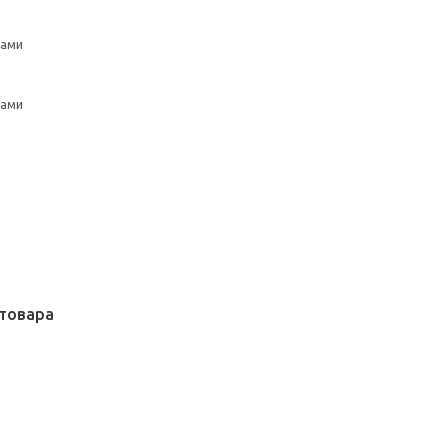
цами
цами
товара