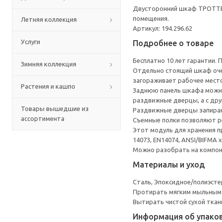
Двусторонний шкаф ТРОТТЕН
помещения.
Летняя коллекция
Артикул: 194.296.62
Услуги
Подробнее о товаре
Бесплатно 10 лет гарантии.
Зимняя коллекция
Отдельно стоящий шкаф оче
загораживает рабочее место
Растения и кашпо
Заднюю панель шкафа можно 
раздвижные дверцы, а с др
Товары вышедшие из
Раздвижные дверцы запирают
ассортимента
Съемные полки позволяют ре
Этот модуль для хранения п
14073, EN14074, ANSI/BIFMA x
Можно разобрать на компоне
Материалы и уход
Сталь, Эпоксидное/полиэст
Протирать мягким мыльным
Вытирать чистой сухой ткан
Информация об упако