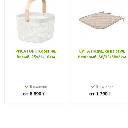
РИСАТОРП Корзина,
СИТА Подушка на стул,
белый, 25x26x18 см
бежевый, 38/35x38x2 см
В наличии
В наличии
от
8 890 ₸
от
1 790 ₸