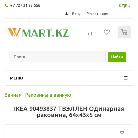
+7 727 31 22 666
KZ
|
RU
Вход
Регистрация
0
Найти
МЕНЮ
Ванная
-
Раковины в ванную
IKEA 90493837 ТВЭЛЛЕН Одинарная
раковина, 64x43x5 см