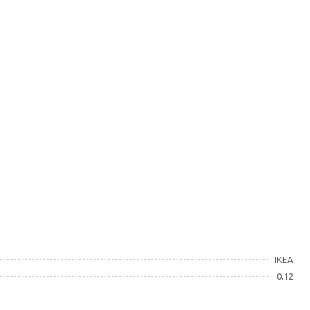
IKEA
0,12