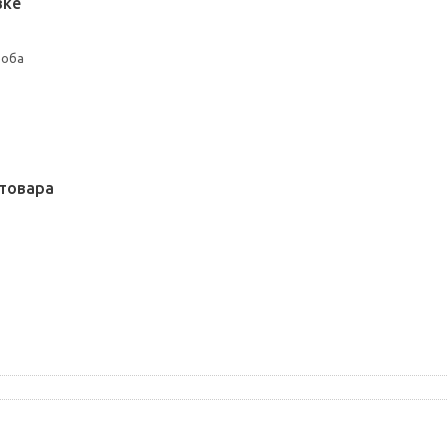
вке
роба
товара