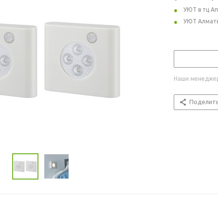
УЮТ в тц А
УЮТ Алмат
Наши менеджер
Поделит