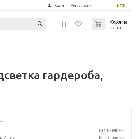
Вход
Регистрация
KZ
|
RU
0
Корзина
пуста
дсветка гардероба,
ии
а
Нет в наличии
к, Лента
Нет в наличии