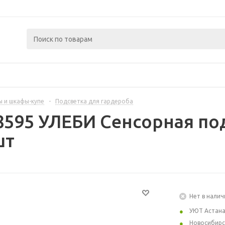
 и шкафы-купе
-
Подсветка для гардероба
8595 УЛЕБИ Сенсорная по
шт
Нет в налич
УЮТ Астан
Новосибирс