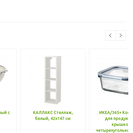
лый с
КАЛЛАКС Стеллаж,
ИКЕА/365+ Конт
белый, 42x147 см
для продукто
крышкой,
четырехугольной