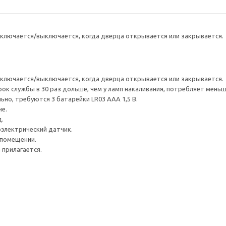
включается/выключается, когда дверца открывается или закрывается.
включается/выключается, когда дверца открывается или закрывается.
ок службы в 30 раз дольше, чем у ламп накаливания, потребляет меньш
но, требуются 3 батарейки LR03 AAA 1,5 В.
не.
.
электрический датчик.
 помещении.
 прилагается.