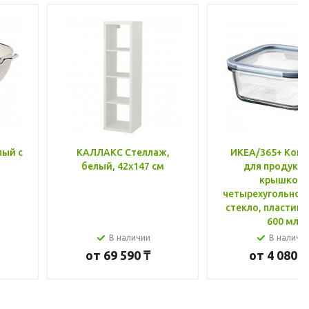
лый с
КАЛЛАКС Стеллаж,
ИКЕА/365+ Конт
белый, 42x147 см
для продукто
крышкой,
четырехугольной
стекло, пластик 
600 мл
В наличии
В наличи
от
69 590 ₸
от
4 080 ₸