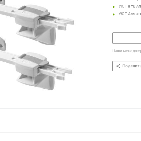
УЮТ в тц А
УЮТ Алмат
Наши менеджер
Поделит