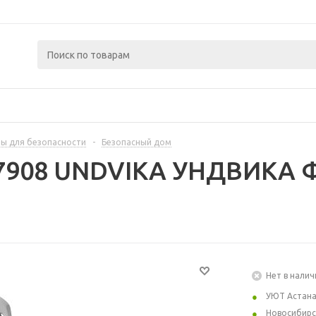
ы для безопасности
-
Безопасный дом
87908 UNDVIKA УНДВИКА Ф
Нет в налич
УЮТ Астан
Новосибирс