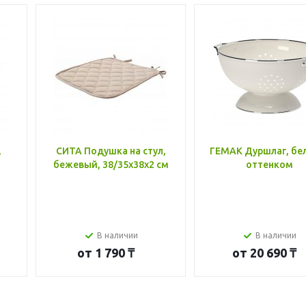
,
СИТА Подушка на стул,
ГЕМАК Дуршлаг, бе
бежевый, 38/35x38x2 см
оттенком
В наличии
В наличии
от
1 790 ₸
от
20 690 ₸