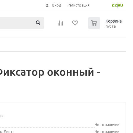
Вход
Регистрация
KZ
|
RU
0
Корзина
пуста
иксатор оконный -
ии
а
Нет в наличии
к, Лента
Нет в наличии