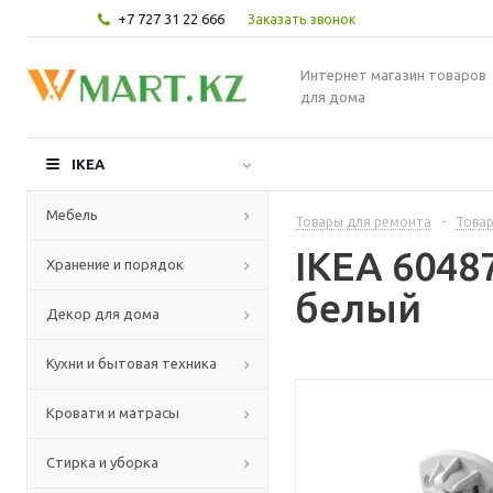
+7 727 31 22 666
Заказать звонок
Интернет магазин товаров
для дома
IKEA
Мебель
Товары для ремонта
-
Товар
IKEA 604
Хранение и порядок
белый
Декор для дома
Кухни и бытовая техника
Кровати и матрасы
Стирка и уборка