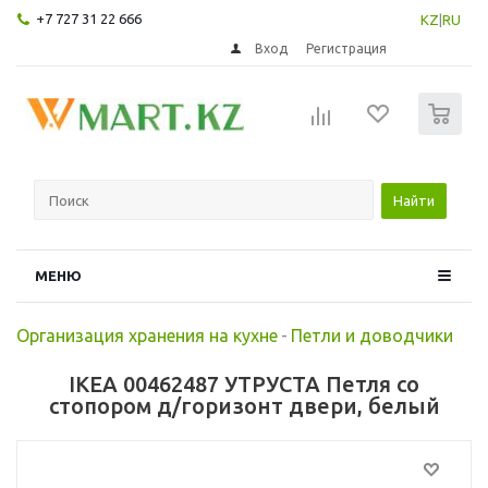
+7 727 31 22 666
KZ
|
RU
Вход
Регистрация
0
Найти
МЕНЮ
Организация хранения на кухне
-
Петли и доводчики
IKEA 00462487 УТРУСТА Петля со
стопором д/горизонт двери, белый