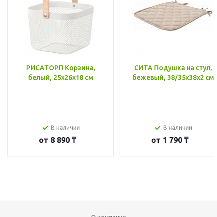
РИСАТОРП Корзина,
СИТА Подушка на стул,
белый, 25x26x18 см
бежевый, 38/35x38x2 см
В наличии
В наличии
от
8 890 ₸
от
1 790 ₸