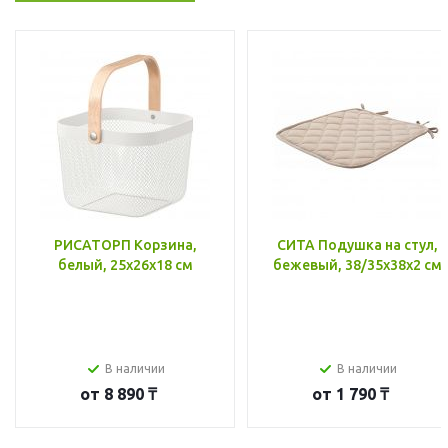
РИСАТОРП Корзина,
СИТА Подушка на стул,
белый, 25x26x18 см
бежевый, 38/35x38x2 см
В наличии
В наличии
от
8 890 ₸
от
1 790 ₸