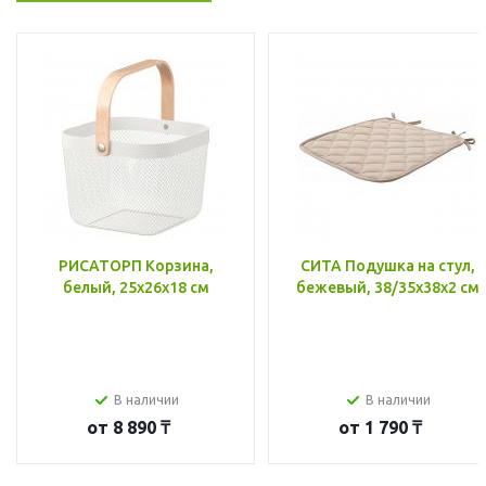
РИСАТОРП Корзина,
СИТА Подушка на стул,
белый, 25x26x18 см
бежевый, 38/35x38x2 см
В наличии
В наличии
от
8 890 ₸
от
1 790 ₸