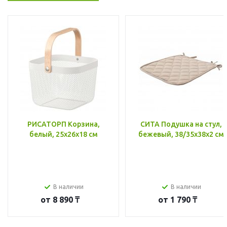
РИСАТОРП Корзина,
СИТА Подушка на стул,
белый, 25x26x18 см
бежевый, 38/35x38x2 см
В наличии
В наличии
от
8 890 ₸
от
1 790 ₸