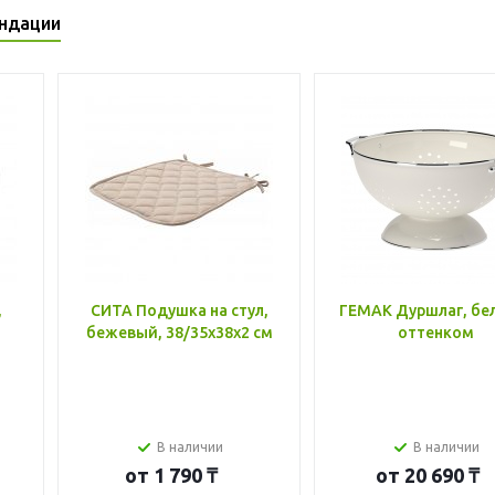
ндации
,
СИТА Подушка на стул,
ГЕМАК Дуршлаг, бе
бежевый, 38/35x38x2 см
оттенком
В наличии
В наличии
от
1 790 ₸
от
20 690 ₸