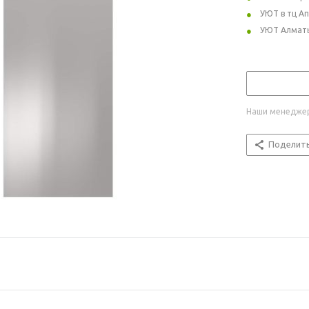
УЮТ в тц А
УЮТ Алмат
Наши менеджер
Поделит