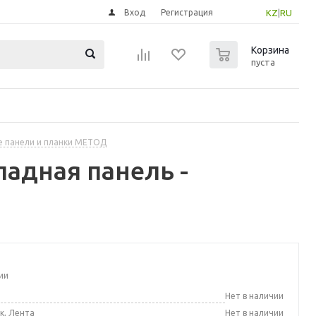
Вход
Регистрация
KZ
|
RU
0
Корзина
пуста
 панели и планки МЕТОД
адная панель -
ии
а
Нет в наличии
к, Лента
Нет в наличии