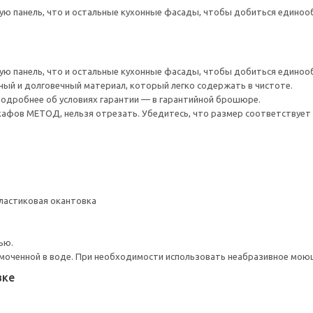
ю панель, что и остальные кухонные фасады, чтобы добиться единообр
ю панель, что и остальные кухонные фасады, чтобы добиться единообр
ый и долговечный материал, который легко содержать в чистоте.
 Подробнее об условиях гарантии — в гарантийной брошюре.
афов МЕТОД, нельзя отрезать. Убедитесь, что размер соответствуе
ластиковая окантовка
ью.
моченной в воде. При необходимости использовать неабразивное мою
вке