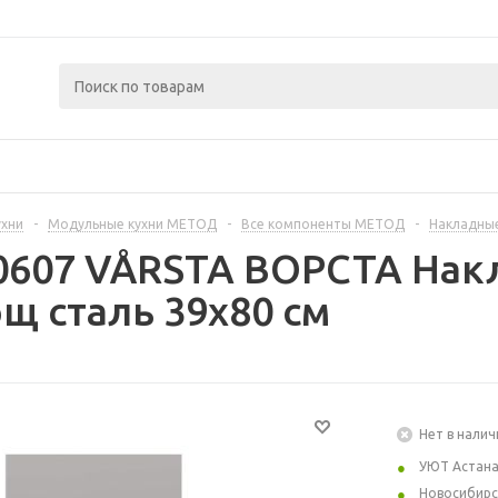
ухни
-
Модульные кухни МЕТОД
-
Все компоненты МЕТОД
-
Накладные
0607 VÅRSTA ВОРСТА Накл
 сталь 39x80 см
Нет в налич
УЮТ Астан
Новосибирс