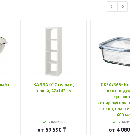
лый с
КАЛЛАКС Стеллаж,
ИКЕА/365+ Конт
белый, 42x147 см
для продукто
крышкой,
четырехугольной
стекло, пластик 
600 мл
В наличии
В наличи
от
69 590 ₸
от
4 080 ₸