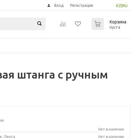
Вход
Регистрация
KZ
|
RU
0
Корзина
пуста
ая штанга с ручным
ии
а
Нет в наличии
к, Лента
Нет в наличии