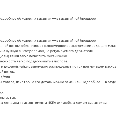
 Подробнее об условиях гарантии — в гарантийной брошюре.
 Подробнее об условиях гарантии — в гарантийной брошюре.
ошной поток» обеспечивает равномерное распределение воды для мак
ь на нужную высоту с помощью регулируемого держателя.
юзы) лейки легко почистить механически.
ерхность легко поддерживать в чистоте.
 в душевой лейке равномерно распределяет поток при меньшем расход
ой поток.
 л/мин.
 товара, некоторые его детали можно заменить. Подробнее — в отделе
ся.
илагается.
м для душа из ассортимента ИКЕА или любым другим смесителем.