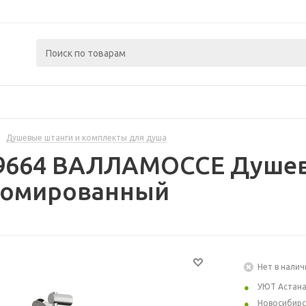
Душевые штанги и комплекты для душа
49664 ВАЛЛАМОССЕ Душев
ромированный
Нет в налич
УЮТ Астан
Новосибирс