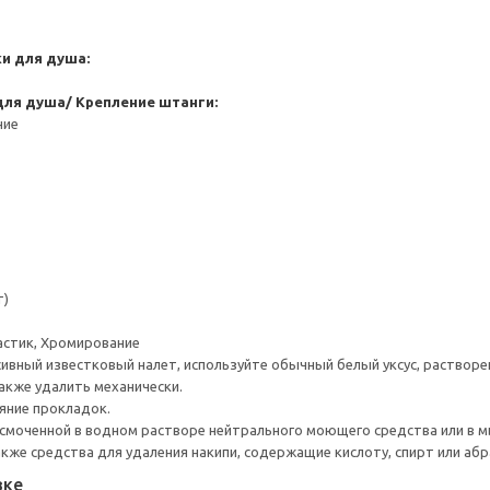
и для душа:
для душа/ Крепление штанги:
ние
т)
астик, Хромирование
ивный известковый налет, используйте обычный белый уксус, растворен
акже удалить механически.
яние прокладок.
смоченной в водном растворе нейтрального моющего средства или в м
акже средства для удаления накипи, содержащие кислоту, спирт или абр
вке