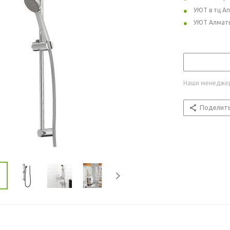
УЮТ в тц А
УЮТ Алмат
Наши менеджер
Поделит