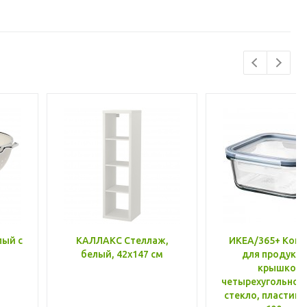
лый с
КАЛЛАКС Стеллаж,
ИКЕА/365+ Конт
белый, 42x147 см
для продукто
крышкой,
четырехугольной
стекло, пластик 