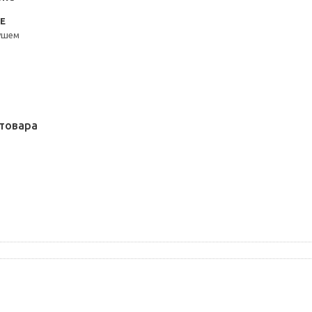
Е
ушем
товара