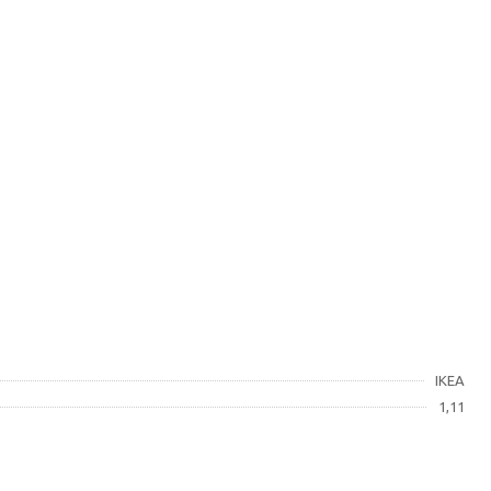
IKEA
1,11