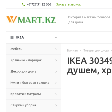
+7 727 31 22 666
Заказать звонок
Интернет магазин товаров
для дома
IKEA
Мебель
Ванная
-
Товары для душа
-
IKEA 303
Хранение и порядок
душем, х
Декор для дома
Кухни и бытовая техника
Кровати и матрасы
Стирка и уборка