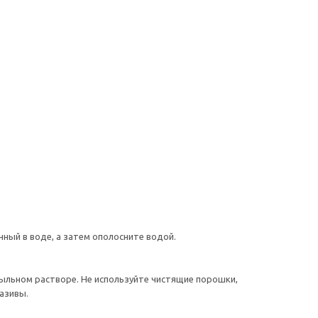
ный в воде, а затем ополосните водой.
ыльном растворе. Не используйте чистящие порошки,
азивы.