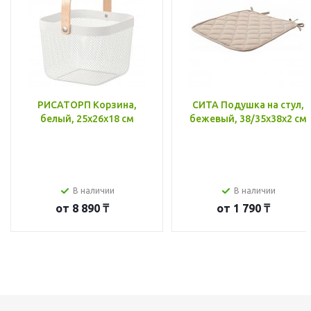
РИСАТОРП Корзина,
СИТА Подушка на стул,
белый, 25x26x18 см
бежевый, 38/35x38x2 см
В наличии
В наличии
от
8 890 ₸
от
1 790 ₸