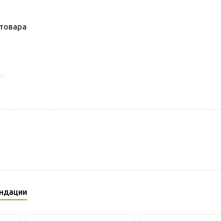
товара
46
ндации