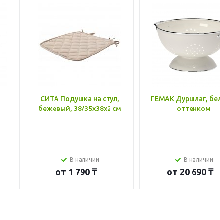
,
СИТА Подушка на стул,
ГЕМАК Дуршлаг, бе
бежевый, 38/35x38x2 см
оттенком
В наличии
В наличии
от
1 790 ₸
от
20 690 ₸