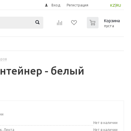
Вход
Регистрация
KZ
|
RU
0
Корзина
пуста
оров
нтейнер - белый
ии
а
Нет в наличии
к, Лента
Нет в наличии