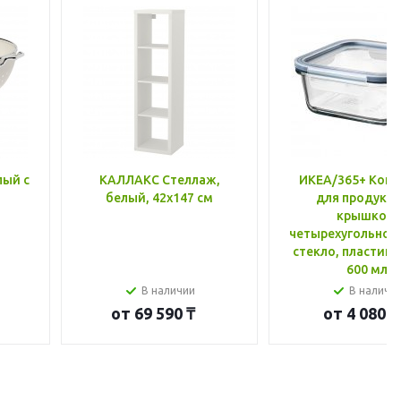
лый с
КАЛЛАКС Стеллаж,
ИКЕА/365+ Конт
белый, 42x147 см
для продукто
крышкой,
четырехугольной
стекло, пластик 
600 мл
В наличии
В наличи
от
69 590 ₸
от
4 080 ₸