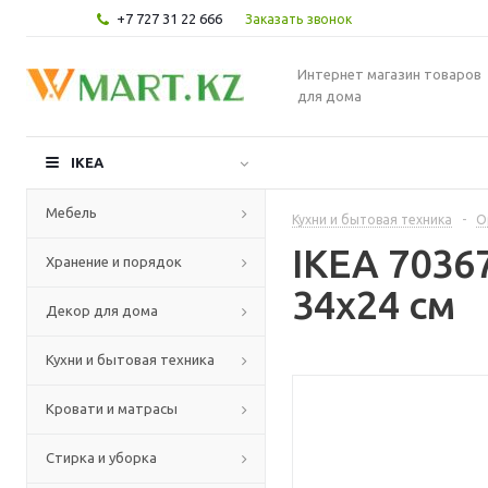
+7 727 31 22 666
Заказать звонок
Интернет магазин товаров
для дома
IKEA
Мебель
Кухни и бытовая техника
-
О
IKEA 7036
Хранение и порядок
34x24 см
Декор для дома
Кухни и бытовая техника
Кровати и матрасы
Стирка и уборка