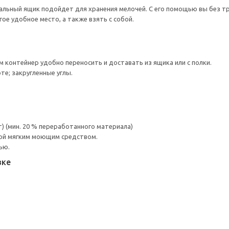
льный ящик подойдет для хранения мелочей. С его помощью вы без тр
ое удобное место, а также взять с собой.
 контейнер удобно переносить и доставать из ящика или с полки.
те; закругленные углы.
 (мин. 20 % переработанного материала)
ой мягким моющим средством.
ью.
вке