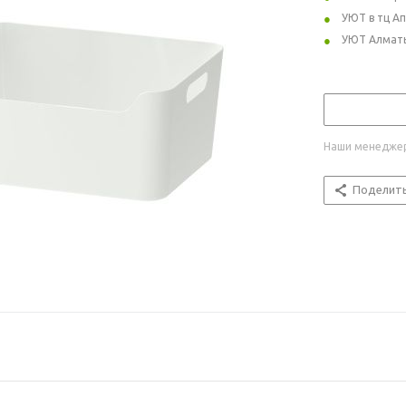
УЮТ в тц А
УЮТ Алмат
Наши менеджер
Поделит