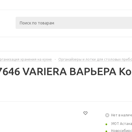
рганизация хранения на кухне
-
Органайзеры и лотки для столовых приб
7646 VARIERA ВАРЬЕРА Ко
Нет в налич
УЮТ Астан
Новосибирс