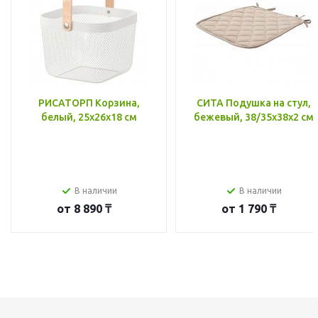
РИСАТОРП Корзина,
СИТА Подушка на стул,
белый, 25x26x18 см
бежевый, 38/35x38x2 см
В наличии
В наличии
от
8 890 ₸
от
1 790 ₸