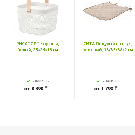
РИСАТОРП Корзина,
СИТА Подушка на стул,
белый, 25x26x18 см
бежевый, 38/35x38x2 см
В наличии
В наличии
от
8 890 ₸
от
1 790 ₸