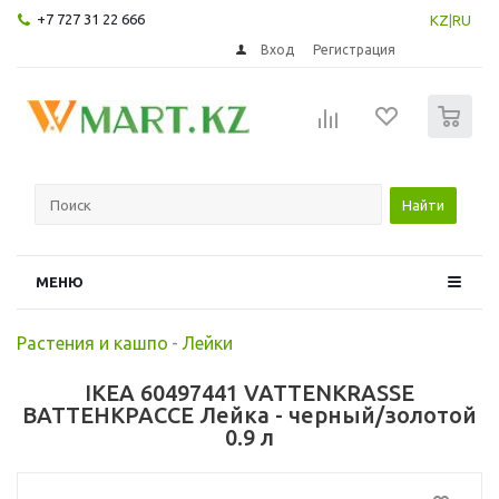
+7 727 31 22 666
KZ
|
RU
Вход
Регистрация
0
Найти
МЕНЮ
Растения и кашпо
-
Лейки
IKEA 60497441 VATTENKRASSE
ВАТТЕНКРАССЕ Лейка - черный/золотой
0.9 л