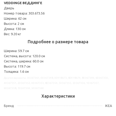
VEDDINGE ВЕДДИНГЕ
Дверь
Номер товара: 303.673.56
Ширина: 62 см
Высота: 2 см
Длина: 130 см
Вес: 9.20 кг
Подробнее о размере товара
Ширина: 59.7 см
Система, высота: 120.0 см
Система, ширина: 60.0 см
Высота: 119.7 см
Толщина: 1.6 см
Другие варианты: 30367361, 00367348, 00418673, 80418674, 80367349, 60367350,
40367351, 20367352, 00367353, 80367354, 50367355, 30367356, 10367357,
90367358, 70367359, 50367360
Характеристики
Бренд
IKEA