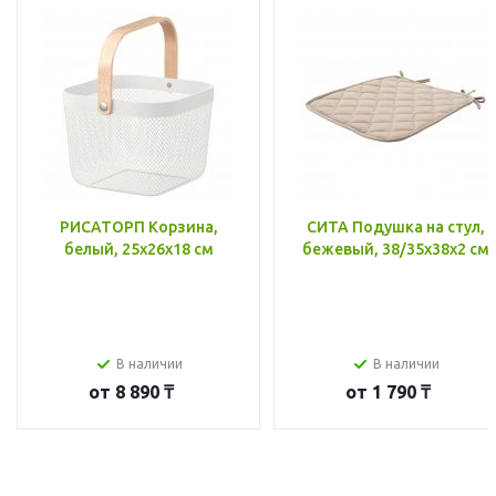
РИСАТОРП Корзина,
СИТА Подушка на стул,
белый, 25x26x18 см
бежевый, 38/35x38x2 см
В наличии
В наличии
от
8 890 ₸
от
1 790 ₸