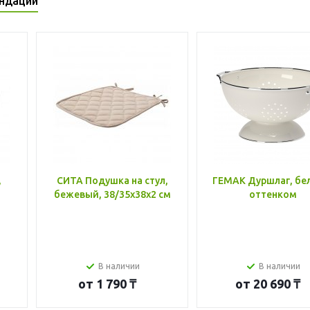
ндации
,
СИТА Подушка на стул,
ГЕМАК Дуршлаг, бе
бежевый, 38/35x38x2 см
оттенком
В наличии
В наличии
от
1 790 ₸
от
20 690 ₸