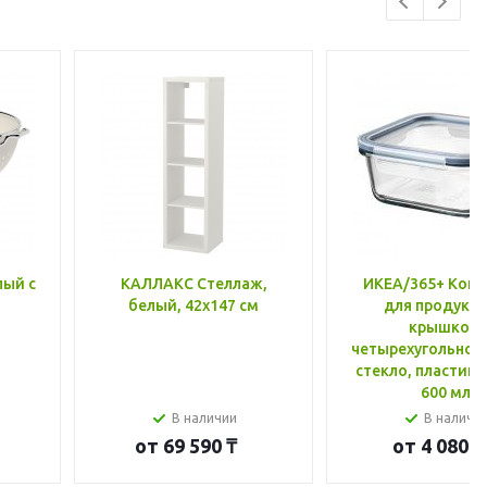
лый с
КАЛЛАКС Стеллаж,
ИКЕА/365+ Конт
белый, 42x147 см
для продукто
крышкой,
четырехугольной
стекло, пластик 
600 мл
В наличии
В наличи
от
69 590 ₸
от
4 080 ₸