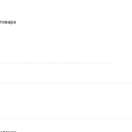
товара
63, 70367364, 40367365, 20367366, 80367368, 60367369, 40367370, 20367371