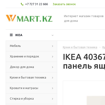
+7 727 31 22 666
Заказать звонок
Интернет магазин товаров
для дома
IKEA
Мебель
Кухни и бытовая техника
-
К
IKEA 403
Хранение и порядок
панель ящ
Декор для дома
Кухни и бытовая техника
Кровати и матрасы
Стирка и уборка