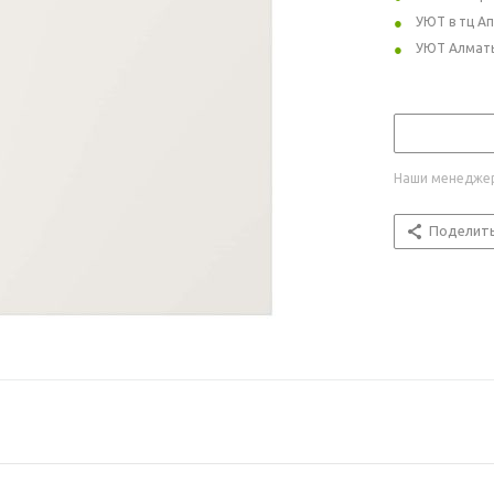
УЮТ в тц А
УЮТ Алмат
Наши менеджер
Поделит