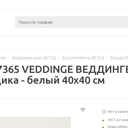
ухни
-
Модульные кухни МЕТОД
-
Все компоненты МЕТОД
-
Фасады 
67365 VEDDINGE ВЕДДИНГ
ика - белый 40x40 см
Нет в налич
УЮТ Астан
Новосибирс