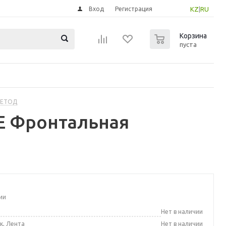
Вход
Регистрация
KZ
|
RU
0
Корзина
пуста
МЕТОД
Е Фронтальная
ии
а
Нет в наличии
к, Лента
Нет в наличии