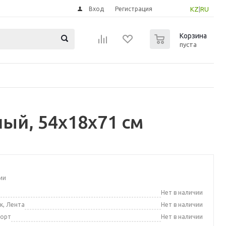
Вход
Регистрация
KZ
|
RU
0
Корзина
пуста
ый, 54x18x71 см
ии
а
Нет в наличии
к, Лента
Нет в наличии
порт
Нет в наличии