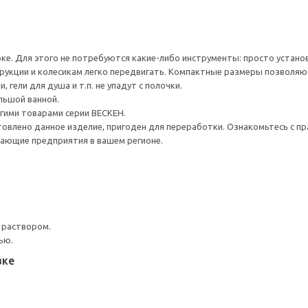
рке. Для этого не потребуются какие-либо инструменты: просто устано
рукции и колесикам легко передвигать. Компактные размеры позволяю
 гели для душа и т.п. не упадут с полочки.
льшой ванной.
гими товарами серии ВЕСКЕН.
товлено данное изделие, пригоден для переработки. Ознакомьтесь с пр
ающие предприятия в вашем регионе.
 раствором.
ью.
вке