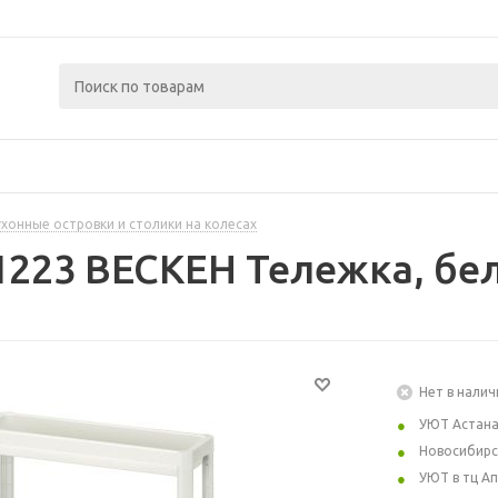
ухонные островки и столики на колесах
1223 ВЕСКЕН Тележка, бел
Нет в налич
УЮТ Астан
Новосибирс
УЮТ в тц А