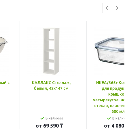
лый с
КАЛЛАКС Стеллаж,
ИКЕА/365+ Конт
белый, 42x147 см
для продукто
крышкой,
четырехугольной
стекло, пластик 
600 мл
В наличии
В наличи
от
69 590 ₸
от
4 080 ₸