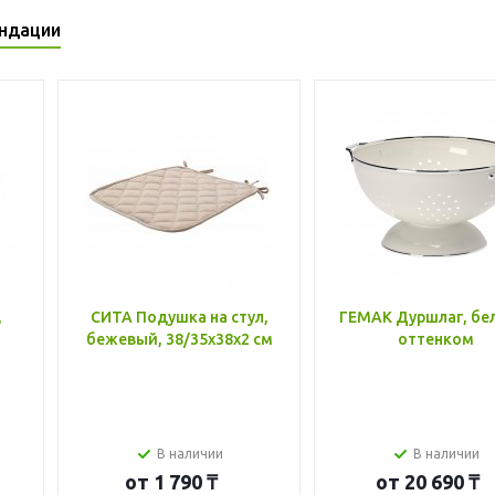
ндации
,
СИТА Подушка на стул,
ГЕМАК Дуршлаг, бе
бежевый, 38/35x38x2 см
оттенком
В наличии
В наличии
от
1 790 ₸
от
20 690 ₸