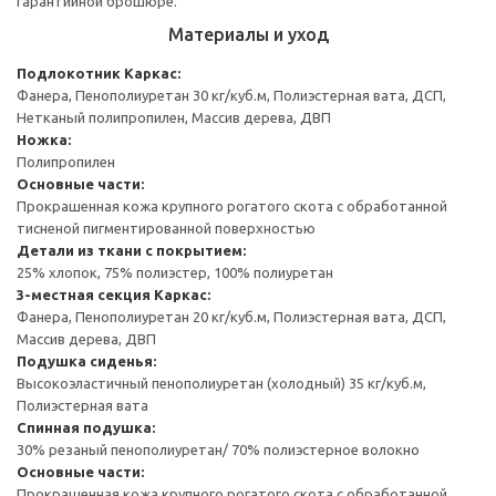
гарантийной брошюре.
Материалы и уход
Подлокотник
Каркас:
Фанера, Пенополиуретан 30 кг/куб.м, Полиэстерная вата, ДСП,
Нетканый полипропилен, Массив дерева, ДВП
Ножка:
Полипропилен
Основные части:
Прокрашенная кожа крупного рогатого скота с обработанной
тисненой пигментированной поверхностью
Детали из ткани с покрытием:
25% хлопок, 75% полиэстер, 100% полиуретан
3-местная секция
Каркас:
Фанера, Пенополиуретан 20 кг/куб.м, Полиэстерная вата, ДСП,
Массив дерева, ДВП
Подушка сиденья:
Высокоэластичный пенополиуретан (холодный) 35 кг/куб.м,
Полиэстерная вата
Спинная подушка:
30% резаный пенополиуретан/ 70% полиэстерное волокно
Основные части:
Прокрашенная кожа крупного рогатого скота с обработанной