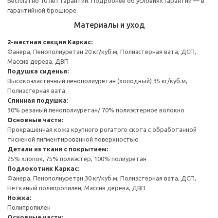
Бесплатно 10 лет гарантии. Подробнее об условиях гарантии — в
гарантийной брошюре.
Материалы и уход
2-местная секция
Каркас:
Фанера, Пенополиуретан 20 кг/куб.м, Полиэстерная вата, ДСП,
Массив дерева, ДВП
Подушка сиденья:
Высокоэластичный пенополиуретан (холодный) 35 кг/куб.м,
Полиэстерная вата
Спинная подушка:
30% резаный пенополиуретан/ 70% полиэстерное волокно
Основные части:
Прокрашенная кожа крупного рогатого скота с обработанной
тисненой пигментированной поверхностью
Детали из ткани с покрытием:
25% хлопок, 75% полиэстер, 100% полиуретан
Подлокотник
Каркас:
Фанера, Пенополиуретан 30 кг/куб.м, Полиэстерная вата, ДСП,
Нетканый полипропилен, Массив дерева, ДВП
Ножка:
Полипропилен
Основные части: