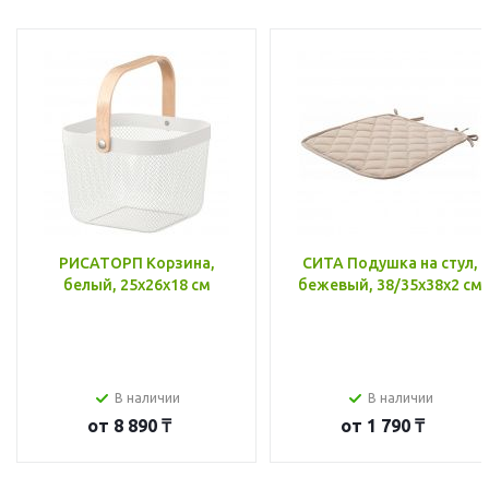
РИСАТОРП Корзина,
СИТА Подушка на стул,
белый, 25x26x18 см
бежевый, 38/35x38x2 см
В наличии
В наличии
от
8 890 ₸
от
1 790 ₸