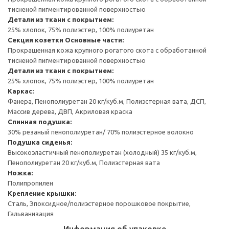
тисненой пигментированной поверхностью
Детали из ткани с покрытием:
25% хлопок, 75% полиэстер, 100% полиуретан
Секция козетки
Основные части:
Прокрашенная кожа крупного рогатого скота с обработанной
тисненой пигментированной поверхностью
Детали из ткани с покрытием:
25% хлопок, 75% полиэстер, 100% полиуретан
Каркас:
Фанера, Пенополиуретан 20 кг/куб.м, Полиэстерная вата, ДСП,
Массив дерева, ДВП, Акриловая краска
Спинная подушка:
30% резаный пенополиуретан/ 70% полиэстерное волокно
Подушка сиденья:
Высокоэластичный пенополиуретан (холодный) 35 кг/куб.м,
Пенополиуретан 20 кг/куб.м, Полиэстерная вата
Ножка:
Полипропилен
Крепление крышки:
Сталь, Эпоксидное/полиэстерное порошковое покрытие,
Гальванизация
Информация об упаковке