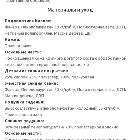
гарантийной брошюре.
Материалы и уход
Подлокотник
Каркас:
Фанера, Пенополиуретан 30 кг/куб.м, Полиэстерная вата, ДСП,
Нетканый полипропилен, Массив дерева, ДВП
Ножка:
Полипропилен
Основные части:
Прокрашенная кожа крупного рогатого скота с обработанной
тисненой пигментированной поверхностью
Детали из ткани с покрытием:
25% хлопок, 75% полиэстер, 100% полиуретан
3-местная секция
Каркас:
Фанера, Пенополиуретан 20 кг/куб.м, Полиэстерная вата, ДСП,
Массив дерева, ДВП
Подушка сиденья:
Высокоэластичный пенополиуретан (холодный) 35 кг/куб.м,
Полиэстерная вата
Спинная подушка:
30% резаный пенополиуретан/ 70% полиэстерное волокно
Основные части:
Прокрашенная кожа крупного рогатого скота с обработанной