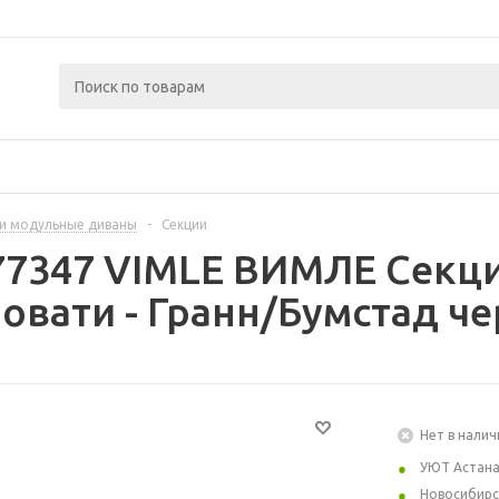
 и модульные диваны
-
Секции
77347 VIMLE ВИМЛЕ Секци
овати - Гранн/Бумстад ч
Нет в налич
УЮТ Астан
Новосибирс