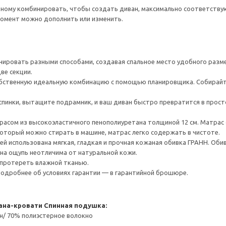
ному комбинировать, чтобы создать диван, максимально соответств
момент можно дополнить или изменить.
ировать разными способами, создавая спальное место удобного разме
ве секции.
ственную идеальную комбинацию с помощью планировщика. Собирайте,
спинки, вытащите подрамник, и ваш диван быстро превратится в прост
асом из высокоэластичного пенополиуретана толщиной 12 см. Матрас 
который можно стирать в машине, матрас легко содержать в чистоте.
й использована мягкая, гладкая и прочная кожаная обивка ГРАНН. Оби
 на ощупь неотличима от натуральной кожи.
 протереть влажной тканью.
 Подробнее об условиях гарантии — в гарантийной брошюре.
вана-кровати
Спинная подушка:
н/ 70% полиэстерное волокно