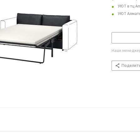
УЮТ в тц А
УЮТ Алмат
Наши менеджер
Поделит