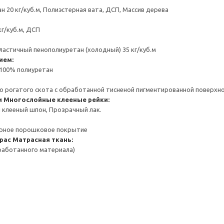
 20 кг/куб.м, Полиэстерная вата, ДСП, Массив дерева
г/куб.м, ДСП
ластичный пенополиуретан (холодный) 35 кг/куб.м
ием:
 100% полиуретан
о рогатого скота с обработанной тисненой пигментированной поверхн
и
Многослойные клееные рейки:
клееный шпон, Прозрачный лак.
ерное порошковое покрытие
рас
Матрасная ткань:
работанного материала)