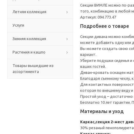
Секции ВИМЛЕ можно по-раз
того, комбинацию в любой 
Летняя коллекция
Артикул: 094.773.47
Услуги
Подробнее о товаре
Секции дивана можно комбин
Зимняя коллекция
можете добавить одну или д
Вы можете создать свою соб
Растения и кашпо
вариант.
Уберите подушки сиденья и 
Товары вышедшие из
ваших гостей.
ассортимента
Диван-кровать оснащен матр
Благодаря съемному чехлу, 
Для контактных поверхносте
которая по внешнему виду и
Простой уход – достаточно
Бесплатно 10 лет гарантии.
Материалы и уход
Каркас,секция 2-мест ди
30% резаный пенополиурета
Каркас спинки: