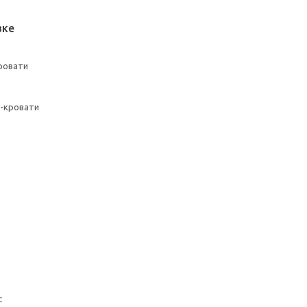
вке
ровати
а-кровати
с