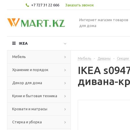
+7 727 31 22 666
Заказать звонок
Интернет магазин товаров
для дома
IKEA
Мебель
Мебель
-
Диваны
-
Секции
IKEA s094
Хранение и порядок
дивана-кр
Декор для дома
Кухни и бытовая техника
Кровати и матрасы
Стирка и уборка