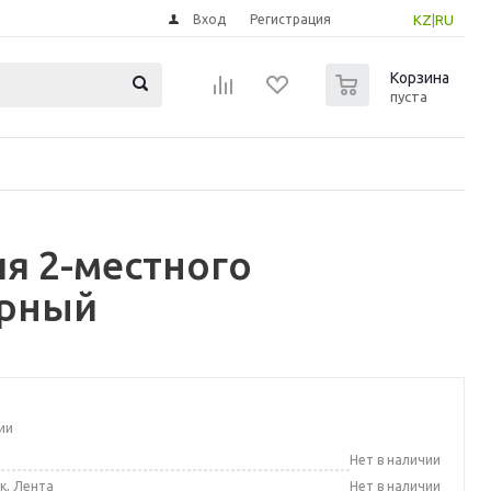
Вход
Регистрация
KZ
|
RU
0
Корзина
пуста
я 2-местного
ерный
ии
а
Нет в наличии
к, Лента
Нет в наличии