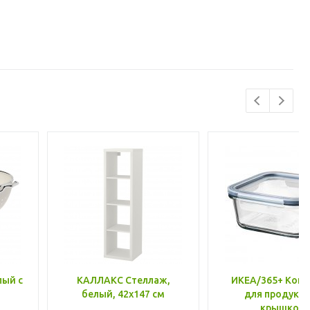
лый с
КАЛЛАКС Стеллаж,
ИКЕА/365+ Конт
белый, 42x147 см
для продукто
крышкой,