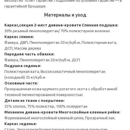
Бесплатно 10 лет гарантии. Подробнее об условиях гарантии — в
гарантийной брошюре.
Материалы и уход
Каркас,секция 2-мест дивана-кровати
Спинная подушка:
30% резаный пенополиуретан/ 70% полиэстерное волокно
Каркас спинки:
Фанера, ДВП, Пенополиуретан 20 кг/куб.м, Полиэстерная вата,
ДСП, Массив дерева
Передняя часть обвязки:
Фанера, Пенополиуретан 20 кг/куб.м, ДСП
Подушка сиденья:
Полиэстерная вата, Высокоэластичный пенополиуретан
(холодный) 35 кг/куб.м
Основные части:
Прокрашенная кожа крупного рогатого скота с обработанной
тисненой пигментированной поверхностью
Детали из ткани с покрытием:
25% хлопок, 75% полиэстер, 100% полиуретан
Механизм дивана-кровати
Многослойные клееные рейки:
Формованный многослойный клееный шпон, Прозрачный лак.
Каркас сиденья:
Сталь, Эпоксидное/полиэстерное порошковое покрытие