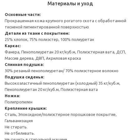
Материалы и уход
Основные части:
Прокрашенная кожа крупного рогатого скота с обработанной
тисненой пигментированной поверхностью
Детали из ткани с покрытием:
25% хлопок, 75% полиэстер, 100% полиуретан
Каркас:
Фанера, Пенополиуретан 20 кг/куб.м, Полиэстерная вата, ДСП,
Массив дерева, ДВП, Акриловая краска
Спинная подушка:
30% резаный пенополиуретан/ 70% полиэстерное волокно
Подушка сиденья:
Высокоэластичный пенополиуретан (холодный) 35 кг/куб.м,
Пенополиуретан 20 кг/куб.м, Полиэстерная вата
Ножка:
Полипропилен
Крепление крышки:
Сталь, Эпоксидное/полиэстерное порошковое покрытие,
Гальванизация
Не стирать.
Не отбеливать.
Не сушить в стиральной машине.