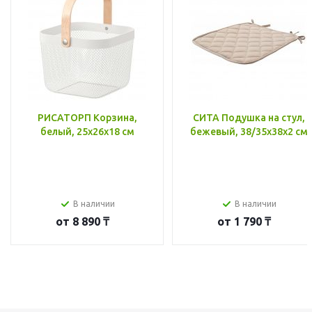
РИСАТОРП Корзина,
СИТА Подушка на стул,
белый, 25x26x18 см
бежевый, 38/35x38x2 см
В наличии
В наличии
от
8 890 ₸
от
1 790 ₸