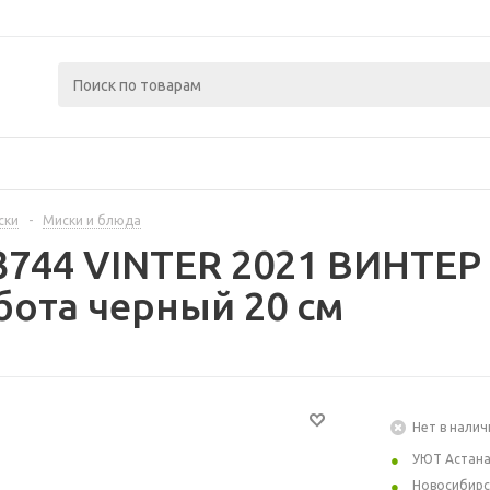
ски
-
Миски и блюда
3744 VINTER 2021 ВИНТЕР 
бота черный 20 см
Нет в налич
УЮТ Астан
Новосибирс