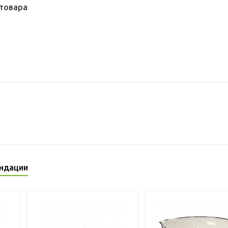
товара
ндации