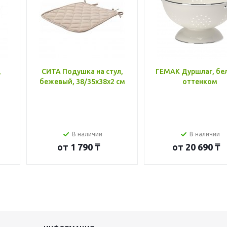
,
СИТА Подушка на стул,
ГЕМАК Дуршлаг, бе
бежевый, 38/35x38x2 см
оттенком
В наличии
В наличии
от
1 790 ₸
от
20 690 ₸