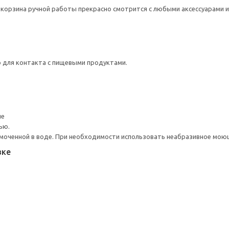
 корзина ручной работы прекрасно смотрится с любыми аксессуарами и
 для контакта с пищевыми продуктами.
ие
ью.
моченной в воде. При необходимости использовать неабразивное мою
вке