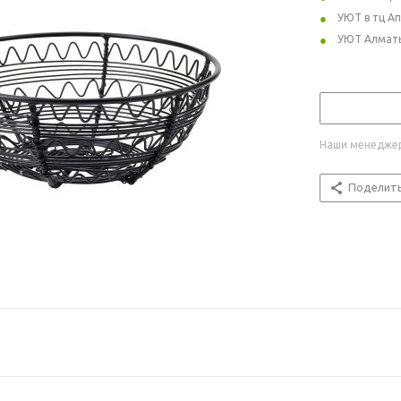
УЮТ в тц А
УЮТ Алмат
Наши менеджер
Поделит