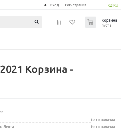
Вход
Регистрация
KZ
|
RU
0
Корзина
пуста
2021 Корзина -
ии
а
Нет в наличии
к, Лента
Нет в наличии