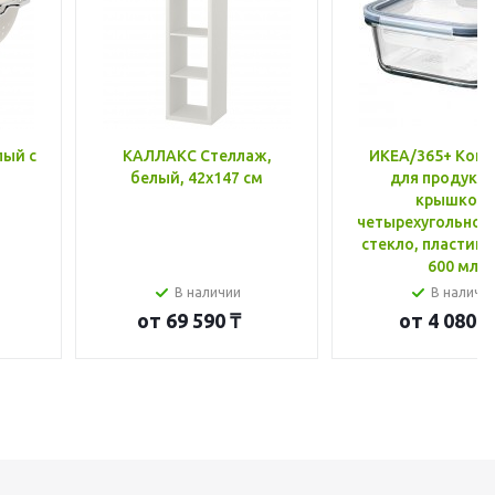
лый с
КАЛЛАКС Стеллаж,
ИКЕА/365+ Конт
белый, 42x147 см
для продукто
крышкой,
четырехугольной
стекло, пластик 
600 мл
В наличии
В наличи
от
69 590 ₸
от
4 080 ₸