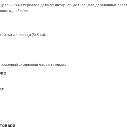
туральных материалов делают интерьер уютнее. Две деревянные звез
новогодней елке.
10 см) и 1 звезда (5x5 см).
розрачный акриловый лак с оттенком
вке
дм.
товара