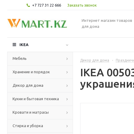
+7 727 31 22 666
Заказать звонок
Интернет магазин товаров
для дома
IKEA
Мебель
Декор для дома
-
Празднич
IKEA 0050
Хранение и порядок
украшения
Декор для дома
Кухни и бытовая техника
Кровати и матрасы
Стирка и уборка