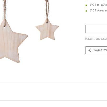
УЮТ в тц А
УЮТ Алмат
Наши менеджер
Поделит