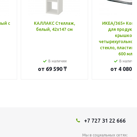
лый с
КАЛЛАКС Стеллаж,
ИКЕА/365+ Конт
белый, 42x147 см
для продукто
крышкой,
четырехугольной
стекло, пластик 
600 мл
В наличии
В наличи
от
69 590 ₸
от
4 080 ₸
+7 727 31 22 666
Мы в социальных сетях: