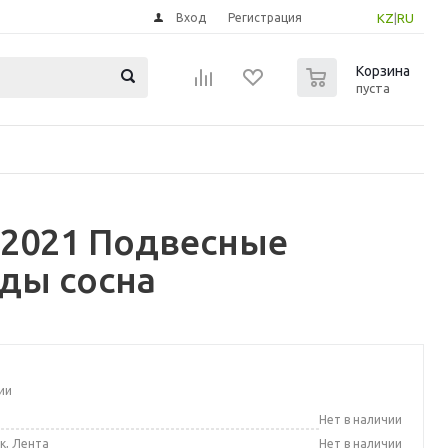
Вход
Регистрация
KZ
|
RU
0
Корзина
пуста
 2021 Подвесные
зды сосна
ии
а
Нет в наличии
к, Лента
Нет в наличии