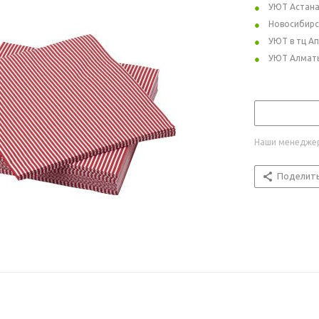
УЮТ Астан
Новосибирс
УЮТ в тц А
УЮТ Алмат
Наши менеджер
Поделит