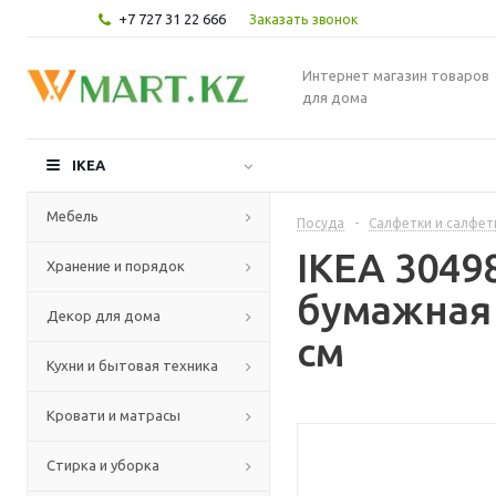
+7 727 31 22 666
Заказать звонок
Интернет магазин товаров
для дома
IKEA
Мебель
Посуда
-
Салфетки и салфе
IKEA 3049
Хранение и порядок
бумажная 
Декор для дома
см
Кухни и бытовая техника
Кровати и матрасы
Стирка и уборка