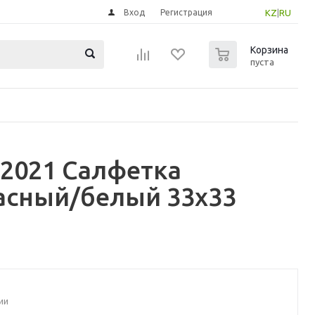
Вход
Регистрация
KZ
|
RU
0
Корзина
пуста
 2021 Салфетка
расный/белый 33x33
ии