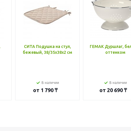
,
СИТА Подушка на стул,
ГЕМАК Дуршлаг, бе
бежевый, 38/35x38x2 см
оттенком
В наличии
В наличии
от
1 790 ₸
от
20 690 ₸