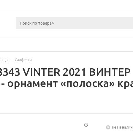
тницы
-
Салфетки
8343 VINTER 2021 ВИНТЕР
- орнамент «полоска» к
Нет в налич