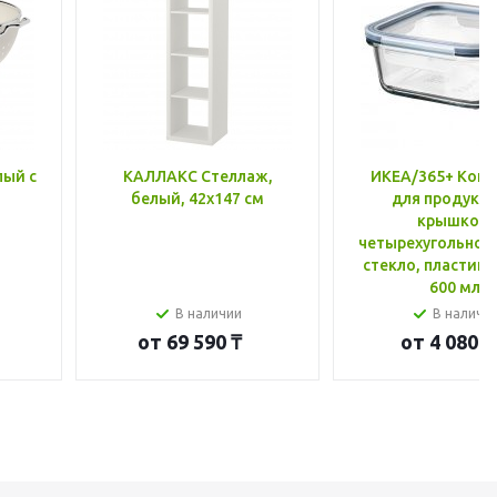
лый с
КАЛЛАКС Стеллаж,
ИКЕА/365+ Конт
белый, 42x147 см
для продукто
крышкой,
четырехугольной
стекло, пластик 
600 мл
В наличии
В наличи
от
69 590 ₸
от
4 080 ₸