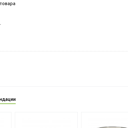
товара
т
ндации