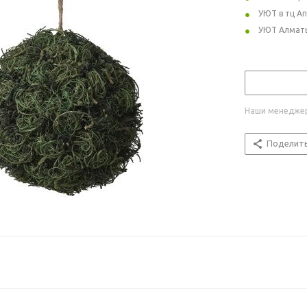
УЮТ в тц А
УЮТ Алмат
Наши менеджер
Поделит