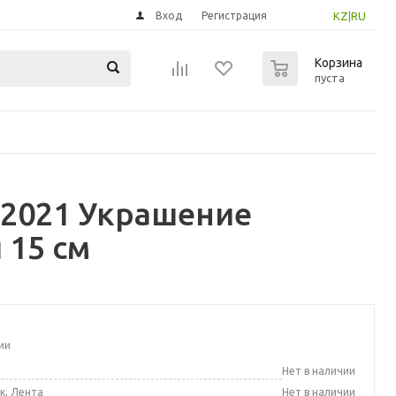
Вход
Регистрация
KZ
|
RU
0
Корзина
пуста
 2021 Украшение
 15 см
ии
а
Нет в наличии
к, Лента
Нет в наличии