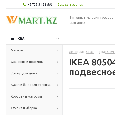
+7 727 31 22 666
Заказать звонок
Интернет магазин товаров
для дома
IKEA
Мебель
Декор для дома
-
Празднич
IKEA 8050
Хранение и порядок
подвесное
Декор для дома
Кухни и бытовая техника
Кровати и матрасы
Стирка и уборка