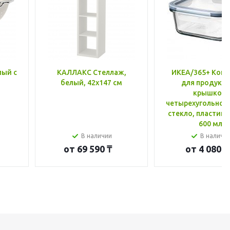
лый с
КАЛЛАКС Стеллаж,
ИКЕА/365+ Конт
белый, 42x147 см
для продукто
крышкой,
четырехугольной
стекло, пластик 
600 мл
В наличии
В наличи
от
69 590 ₸
от
4 080 ₸