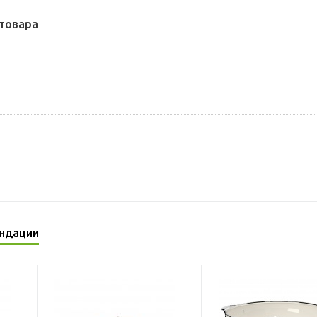
товара
ндации