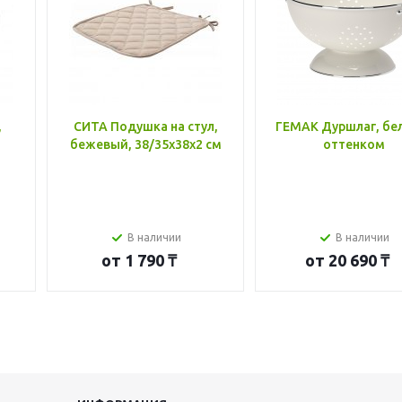
,
СИТА Подушка на стул,
ГЕМАК Дуршлаг, бе
бежевый, 38/35x38x2 см
оттенком
В наличии
В наличии
от
1 790 ₸
от
20 690 ₸