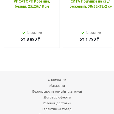
РИСАТОРП Корзина,
СИТА Подушка на стул,
белый, 25x26x18 см
бежевый, 38/35x38x2 см
В наличии
В наличии
от
8 890 ₸
от
1 790 ₸
О компании
Магазины
Безопасность онлайн платежей
Договор оферта
Условия доставки
Гарантия на товар