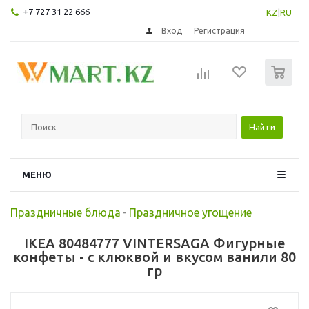
+7 727 31 22 666
KZ
|
RU
Вход
Регистрация
0
Найти
МЕНЮ
Праздничные блюда
-
Праздничное угощение
IKEA 80484777 VINTERSAGA Фигурные
конфеты - с клюквой и вкусом ванили 80
гр