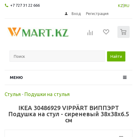
+7 727 31 22 666
KZ
|
RU
Вход
Регистрация
0
Найти
МЕНЮ
Стулья
-
Подушки на стулья
IKEA 30486929 VIPPÄRT ВИППЭРТ
Подушка на стул - сиреневый 38x38x6.5
см