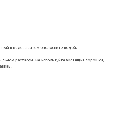
ный в воде, а затем ополосните водой.
ыльном растворе. Не используйте чистящие порошки,
азивы.