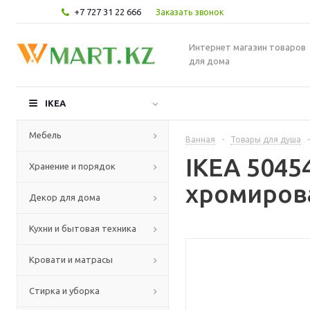
+7 727 31 22 666
Заказать звонок
Интернет магазин товаров
для дома
IKEA
Мебель
Ванная
-
Товары для душа
-
IKEA 5045
Хранение и порядок
хромиров
Декор для дома
Кухни и бытовая техника
Кровати и матрасы
Стирка и уборка