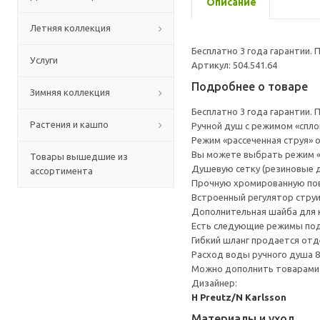
Описание
Летняя коллекция
Бесплатно 3 года гарантии.
Услуги
Артикул: 504.541.64
Подробнее о товаре
Зимняя коллекция
Бесплатно 3 года гарантии.
Растения и кашпо
Ручной душ с режимом «спл
Режим «рассеченная струя» 
Вы можете выбрать режим «с
Товары вышедшие из
Душевую сетку (резиновые д
ассортимента
Прочную хромированную пов
Встроенный регулятор струи
Дополнительная шайба для к
Есть следующие режимы пода
Гибкий шланг продается отд
Расход воды ручного душа 8
Можно дополнить товарами
Дизайнер:
H Preutz/N Karlsson
Материалы и уход