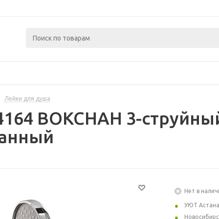
Лейки для душа
4164 ВОКСНАН 3-струйны
анный
Нет в налич
УЮТ Астан
Новосибирс