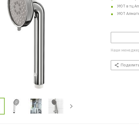
УЮТ в тц А
УЮТ Алмат
Наши менеджер
Поделит