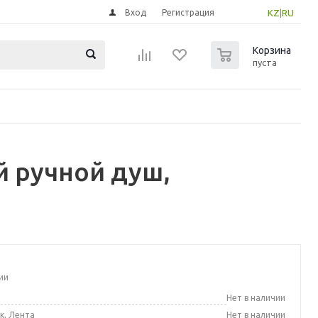
Вход
Регистрация
KZ
|
RU
0
Корзина
пуста
й ручной душ,
ии
а
Нет в наличии
к, Лента
Нет в наличии