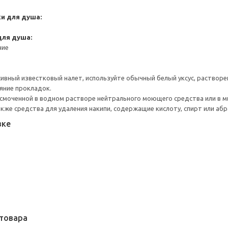
и для душа:
для душа:
ние
ивный известковый налет, используйте обычный белый уксус, растворен
яние прокладок.
смоченной в водном растворе нейтрального моющего средства или в м
акже средства для удаления накипи, содержащие кислоту, спирт или абр
вке
товара