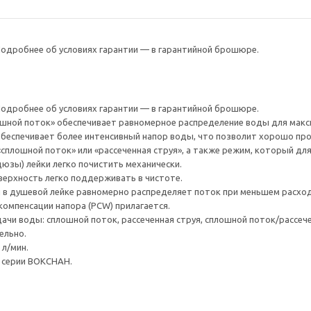
 Подробнее об условиях гарантии — в гарантийной брошюре.
 Подробнее об условиях гарантии — в гарантийной брошюре.
ошной поток» обеспечивает равномерное распределение воды для мак
обеспечивает более интенсивный напор воды, что позволит хорошо пр
плошной поток» или «рассеченная струя», а также режим, который дл
юзы) лейки легко почистить механически.
ерхность легко поддерживать в чистоте.
 в душевой лейке равномерно распределяет поток при меньшем расход
омпенсации напора (PCW) прилагается.
чи воды: сплошной поток, рассеченная струя, сплошной поток/рассече
ельно.
 л/мин.
 серии ВОКСНАН.