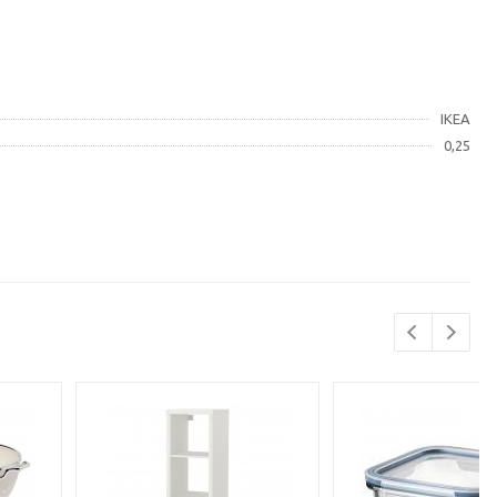
IKEA
0,25