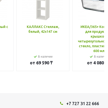
лый с
КАЛЛАКС Стеллаж,
ИКЕА/365+ Конт
белый, 42x147 см
для продукто
крышкой,
четырехугольной
стекло, пластик 
600 мл
В наличии
В наличи
от
69 590 ₸
от
4 080 ₸
+7 727 31 22 666