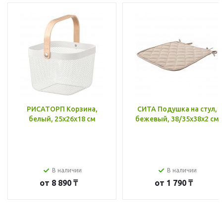
РИСАТОРП Корзина,
СИТА Подушка на стул,
белый, 25x26x18 см
бежевый, 38/35x38x2 см
В наличии
В наличии
от
8 890 ₸
от
1 790 ₸