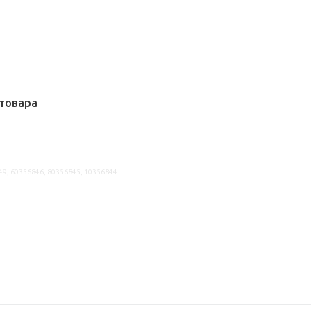
товара
49, 60356846, 80356845, 10356844