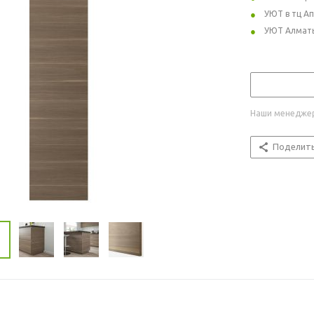
УЮТ в тц А
УЮТ Алмат
Наши менеджер
Поделит