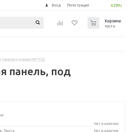
Вход
Регистрация
KZ
|
RU
0
Корзина
пуста
 панели и планки МЕТОД
я панель, под
ии
а
Нет в наличии
к, Лента
Нет в наличии