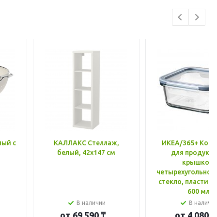
лый с
КАЛЛАКС Стеллаж,
ИКЕА/365+ Конт
белый, 42x147 см
для продукто
крышкой,
четырехугольной
стекло, пластик 
600 мл
В наличии
В наличи
от
69 590 ₸
от
4 080 ₸