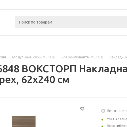
ухни
-
Модульные кухни МЕТОД
-
Все компоненты МЕТОД
-
Накладные
6848 ВОКСТОРП Накладна
рех, 62x240 см
Нет в налич
УЮТ Астан
Новосибирс