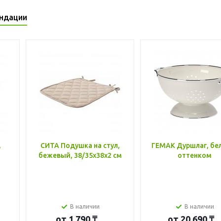
ндации
,
СИТА Подушка на стул,
ГЕМАК Дуршлаг, бе
бежевый, 38/35x38x2 см
оттенком
В наличии
В наличии
от
1 790 ₸
от
20 690 ₸